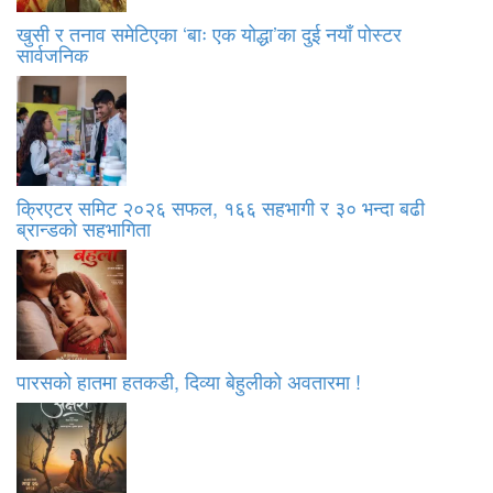
खुसी र तनाव समेटिएका ‘बाः एक योद्धा’का दुई नयाँ पोस्टर
सार्वजनिक
क्रिएटर समिट २०२६ सफल, १६६ सहभागी र ३० भन्दा बढी
ब्रान्डको सहभागिता
पारसको हातमा हतकडी, दिव्या बेहुलीको अवतारमा !