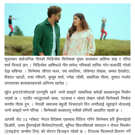
शुक्रबार सार्वजनिक गीतको भिडियोमा सिनेमाका मुख्य कलाकार आशिफ शाह र गरिमा
शर्मा फिचर्ड छन् । भिडियोमा आशिफले गीत मार्फत् गरिमाको तारिफ गरेर फकाउँदै गरेको
देख्न सकिन्छ । सिनेमामा सौगात मल्ल, रमा थपलिया, लोकेन्द्र लेखक, कमल देवकोटा,
विशाल पहाडी, रुशा न्यौपाने, कुसुम शर्मा, स्नेहा जोशी, समापिका गौतम, कुशल गजमेर
लगायतका कलाकारहरुको अभिनय रहनेछ ।
मुईन इन्टरटेनमेन्टको प्रस्तुति रहने ‘जन्ते बाख्रो’ सामाजिक कमेडी कथावस्तुमा निर्माण
भएको छ । प्रदीप भारद्धाजको कथा, पटकथा र संवाद लेखन रहेको सिनेमाको निर्माता
सन्तोष गौतम हुन् । नेपाली समाजमा बेहुली भित्र्याउने दिन जन्तीलाई खुवाइने भोजलाई
जन्ते बाख्रो भन्ने गरिन्छ । सिनेमाको कथावस्तु यसैको वरिपरि आधारित रहको छ ।
आगामी जेठ २३ गतेबाट नेपाल विदेशमा एकसाथ रिलिज गरिने सिनेमामा हरि हुँमागाईको
डिओपी, उत्तम हुँमागाईको सिनेमाटोग्राफी, सुनिल शिवभक्तिको सम्पादन र रोयल भिमसेन
(ट्राइडेन्ट कन्सेप्ट टिम) को पोस्टर डिजाइन रहेको छ । टिफल्क फिल्मस्ले वितरण गर्ने