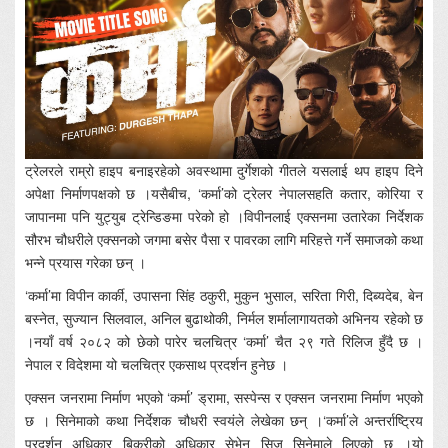
ट्रेलरले राम्रो हाइप बनाइरहेको अवस्थामा दुर्गेशको गीतले यसलाई थप हाइप दिने
अपेक्षा निर्माणपक्षको छ ।यसैबीच, ‘कर्मा’को ट्रेलर नेपालसहति कतार, कोरिया र
जापानमा पनि युट्युब ट्रेन्डिङमा परेको हो ।विपीनलाई एक्सनमा उतारेका निर्देशक
सौरभ चौधरीले एक्सनको जगमा बसेर पैसा र पावरका लागि मरिहत्ते गर्ने समाजको कथा
भन्ने प्रयास गरेका छन् ।
‘कर्मा’मा विपीन कार्की, उपासना सिंह ठकुरी, मुकुन भुसाल, सरिता गिरी, दिब्यदेब, बेन
बस्नेत, सुज्यान सिलवाल, अनिल बुढाथोकी, निर्मल शर्मालागायतको अभिनय रहेको छ
।नयाँ वर्ष २०८२ को छेको पारेर चलचित्र ‘कर्मा’ चैत २९ गते रिलिज हुँदै छ ।
नेपाल र विदेशमा यो चलचित्र एकसाथ प्रदर्शन हुनेछ ।
एक्सन जनरामा निर्माण भएको ‘कर्मा’ ड्रामा, सस्पेन्स र एक्सन जनरामा निर्माण भएको
छ । सिनेमाको कथा निर्देशक चौधरी स्वयंले लेखेका छन् ।‘कर्मा’ले अन्तर्राष्ट्रिय
प्रदर्शन अधिकार बिक्रीको अधिकार सेभेन सिज सिनेमाले लिएको छ ।यो