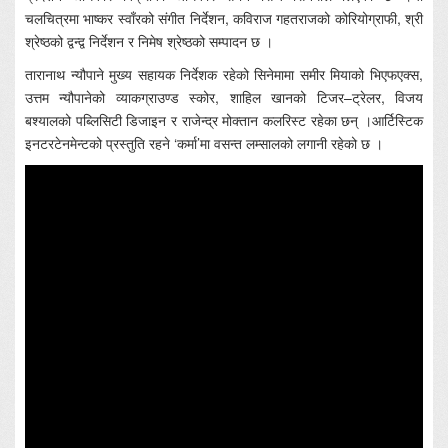
चलचित्रमा भाष्कर स्वाँरको संगीत निर्देशन, कविराज गहतराजको कोरियोग्राफी, श्री
श्रेष्ठको द्वन्द्व निर्देशन र निमेष श्रेष्ठको सम्पादन छ ।
तारानाथ न्यौपाने मुख्य सहायक निर्देशक रहेको सिनेमामा समीर मियाको भिएफएक्स,
उत्तम न्यौपानेको व्याकग्राउण्ड स्कोर, शाहिल खानको टिजर–ट्रेलर, विजय
बश्यालको पब्लिसिटी डिजाइन र राजेन्द्र मोक्तान कलरिस्ट रहेका छन् ।आर्टिस्टिक
इनटरटेनमेन्टको प्रस्तुति रहने ‘कर्मा’मा वसन्त लम्सालको लगानी रहेको छ ।