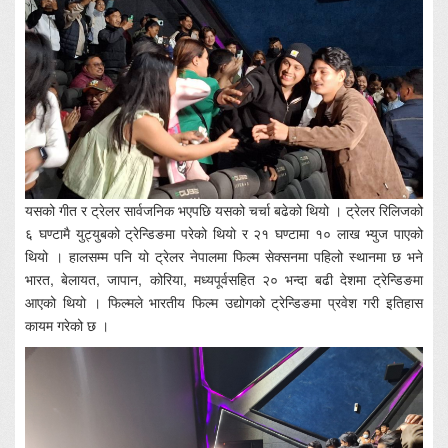
यसको गीत र ट्रेलर सार्वजनिक भएपछि यसको चर्चा बढेको थियो । ट्रेलर रिलिजको
६ घण्टामै युट्युबको ट्रेन्डिङमा परेको थियो र २१ घण्टामा १० लाख भ्युज पाएको
थियो । हालसम्म पनि यो ट्रेलर नेपालमा फिल्म सेक्सनमा पहिलो स्थानमा छ भने
भारत, बेलायत, जापान, कोरिया, मध्यपूर्वसहित २० भन्दा बढी देशमा ट्रेन्डिङमा
आएको थियो । फिल्मले भारतीय फिल्म उद्योगको ट्रेन्डिङमा प्रवेश गरी इतिहास
कायम गरेको छ ।