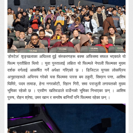
‘होस्टेल’ शृङ्खलाका अघिल्ला दुई संस्करणहरू बक्स अफिसमा सफल भएकाले यो
फिल्म प्रतीक्षित थियो । युवा पुस्तालाई लक्षित यो फिल्मले नेपाली फिल्मका मुख्य
दर्शक वर्गलाई आकर्षित गर्ने अपेक्षा गरिएको छ । डिजिटल युगका लोकप्रिय
अनुहारहरूले अभिनय गरेको यस फिल्ममा पारस बम ठकुरी, सिम्रन पन्त, आशिष
घिमिरे, पदम तामाङ, हेना नगरकोटी, रिहान गिरी, समा पराजुली लगायतको मुख्य
भूमिका रहेको छ । प्रवीण खतिवडाले वार्डेनको भूमिका निभाएका छन् । आशिष
पुरुष, रोहन श्रेष्ठ, उमर खान र सन्तोष बानियाँ पनि फिल्ममा रहेका छन् ।