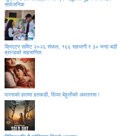
सार्वजनिक
क्रिएटर समिट २०२६ सफल, १६६ सहभागी र ३० भन्दा बढी
ब्रान्डको सहभागिता
पारसको हातमा हतकडी, दिव्या बेहुलीको अवतारमा !