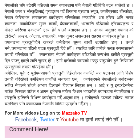
नेपालीको चाँप बढेसँगै पछिल्लो समय क्यानडामा पनि नेपाली गतिविधि बढ्न थालेको छ ।
नेपाली कला र संस्कृतिलाई प्रवद्र्धन गर्दै विगतमा प्रकाश सपूत, कालीप्रसाद बाँस्कोटा,
नेपाल फेस्टिभल लगायतका कार्यक्रम गरिसकेका भण्डारीले ‘अब हाँस्छ अनि नाच्छ
क्यानडा’ माकमेडियन सुमन कार्की, कैलाशकार्की, भरतमणि पौडेलको हाँस्यव्यङ्ग्य र
मोडल करिश्मा ढकालको नृत्य हेर्न पाउने बताएका छन् । उनका अनुसार क्यानडाको
टोरोन्टो, लन्डन, ओटावा, क्यालगरी, भ्यान कुभर लगायतका सहरमा कार्यक्रम हुनेछ ।
क्यानडामा प्रस्तुतीदिने खबरले कमेडियन सुमन कार्की उत्साहित छन् । उनले
भने,‘क्यानडामा पहिलो पटक प्रस्तुती दिदै छौँ । त्यहाँका लागि हामीले फरक रुपमाआफ्नो
तयारी गरिरहेका छौँ । क्यानडामा नेपाली कार्यक्रम बढिरहेको सन्दर्भमा हामीले प्रस्तुती
दिन पाउनु हाम्रो लागि सुखद हो । हामी दर्शकको समयको भरपुर सदुपयोग हुने किसिमको
प्रस्तुतीको तयारी गरिरहेका छौँ ।’
अमेरिका, युके र युरोपमाआफ्नो प्रस्तुती दिईसकेका कार्कीले यस पटकका लागि विशेष
तयारी गरिरहेको कमेडियन कार्कीले जनाएका छन् । कार्यक्रमले नेपालीलाई मनोरञ्जन
सहित नेपालमै रहेको आभाष दिलाउने विश्वास लिएका छन् । आई र यु इन्टरटेनमेन्ट
मार्फत निश्चल पौडेल र आगन इभेन्ट्स मार्फत जिआर भण्डारीले क्यानडामा नेपालीकला र
संस्कृति झल्किने विभिन्न कार्यक्रम गर्दै आएका छन् । उनीहरूले ‘ऊनको स्वीटर’ नामक
चलचित्र पनि क्यानडामा नेपालकै मितिमा प्रदर्शन गर्दैछन् ।
For More videos Log on to
Mazzako TV
Facebook
,
Twitter
र
Youtube
मा हामी तपाईं संगै छौँ ।
Comment Here!