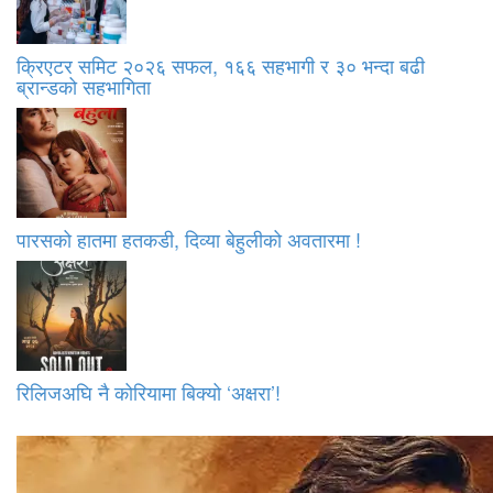
क्रिएटर समिट २०२६ सफल, १६६ सहभागी र ३० भन्दा बढी
ब्रान्डको सहभागिता
पारसको हातमा हतकडी, दिव्या बेहुलीको अवतारमा !
रिलिजअघि नै कोरियामा बिक्यो ‘अक्षरा’!