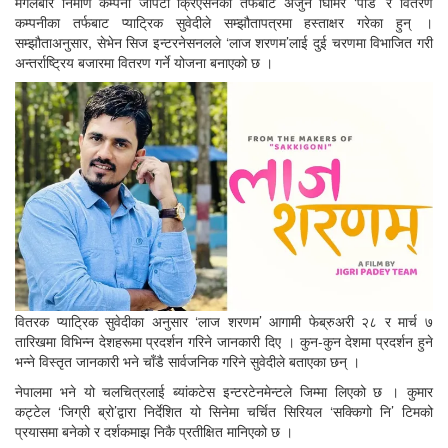
मंगलबार निर्माण कम्पनी जेपिटी क्रिएसनका तर्फबाट अर्जुन घिमिरे ‘पाँडे’ र वितरण
कम्पनीका तर्फबाट प्याट्रिक सुवेदीले सम्झौतापत्रमा हस्ताक्षर गरेका हुन् ।
सम्झौताअनुसार, सेभेन सिज इन्टरनेसनलले ‘लाज शरणम’लाई दुई चरणमा विभाजित गरी
अन्तर्राष्ट्रिय बजारमा वितरण गर्ने योजना बनाएको छ ।
वितरक प्याट्रिक सुवेदीका अनुसार ‘लाज शरणम’ आगामी फेब्रुअरी २८ र मार्च ७
तारिखमा विभिन्न देशहरूमा प्रदर्शन गरिने जानकारी दिए । कुन-कुन देशमा प्रदर्शन हुने
भन्ने विस्तृत जानकारी भने चाँडै सार्वजनिक गरिने सुवेदीले बताएका छन् ।
नेपालमा भने यो चलचित्रलाई ब्यांकटेस इन्टरटेनमेन्टले जिम्मा लिएको छ । कुमार
कट्टेल ‘जिग्री ब्रो’द्वारा निर्देशित यो सिनेमा चर्चित सिरियल ‘सक्किगो नि’ टिमको
प्रयासमा बनेको र दर्शकमाझ निकै प्रतीक्षित मानिएको छ ।