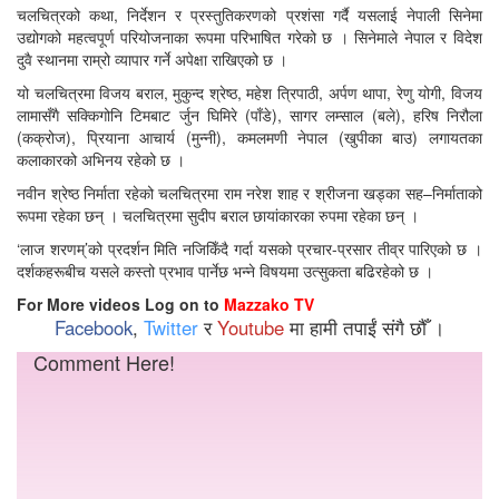
चलचित्रको कथा, निर्देशन र प्रस्तुतिकरणको प्रशंसा गर्दै यसलाई नेपाली सिनेमा
उद्योगको महत्वपूर्ण परियोजनाका रूपमा परिभाषित गरेको छ । सिनेमाले नेपाल र विदेश
दुवै स्थानमा राम्रो व्यापार गर्ने अपेक्षा राखिएको छ ।
यो चलचित्रमा विजय बराल, मुकुन्द श्रेष्ठ, महेश त्रिपाठी, अर्पण थापा, रेणु योगी, विजय
लामासँगै सक्किगोनि टिमबाट र्जुन घिमिरे (पाँडे), सागर लम्साल (बले), हरिष निरौला
(कक्रोज), प्रियाना आचार्य (मुन्नी), कमलमणी नेपाल (खुपीका बाउ) लगायतका
कलाकारको अभिनय रहेको छ ।
नवीन श्रेष्ठ निर्माता रहेको चलचित्रमा राम नरेश शाह र श्रीजना खड्का सह–निर्माताको
रूपमा रहेका छन् । चलचित्रमा सुदीप बराल छायांकारका रुपमा रहेका छन् ।
‘लाज शरणम्’को प्रदर्शन मिति नजिकिँदै गर्दा यसको प्रचार-प्रसार तीव्र पारिएको छ ।
दर्शकहरूबीच यसले कस्तो प्रभाव पार्नेछ भन्ने विषयमा उत्सुकता बढिरहेको छ ।
For More videos Log on to
Mazzako TV
Facebook
,
Twitter
र
Youtube
मा हामी तपाईं संगै छौँ ।
Comment Here!