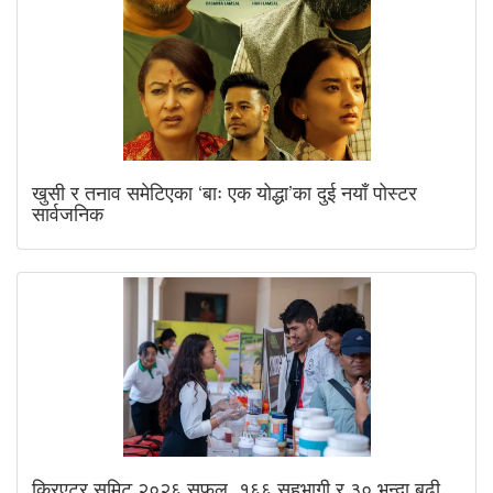
खुसी र तनाव समेटिएका ‘बाः एक योद्धा’का दुई नयाँ पोस्टर
सार्वजनिक
क्रिएटर समिट २०२६ सफल, १६६ सहभागी र ३० भन्दा बढी