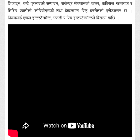
डिजाइन, बन्दे प्रसादको सम्पादन, राजेन्द्र मोक्तानको कलर, कविराज गहतराज र
शिशिर खातीको कोरियोग्राफी तथा केवलमान सिंह बस्नेतको प्रोडक्सन छ ।
फिल्मलाई एप्पल इन्टरटेनमेन्ट, एफडी र रिच इन्टरटेनमेन्टले वितरण गर्दैछ ।