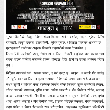
सुरेश न्यौपानेको ‘डेब्यू’ निर्देशन रहेको फिल्ममा सलोन बस्नेत, नम्रता श्रेष्ठ, दिलीप
रायमाझी, आयुषी ढकाल, उत्तम केसी, सुमिन गुरुङ, र विशाल पहारीको अभिनय छ ।
प्रस्तुतकर्ता सलोनका अनुसार फिल्मले बाबुछोरीको कथा देखाउनेछ ।
फिल्म ‘रंगी’ सलोनको डेब्यू निर्माण हो । फिल्म ‘नेपाली बाबु’बाट बाल कलाकारका
रुपमा पाइला चालेका सलोनले फिल्म ‘होस्टल’ देखि ‘हिरो’का रुपमा अभिनय गरेका
हुन् ।
निर्देशन न्यौपानेले भने ‘छक्का पन्जा’, ‘ए मेरो हजुर २’, ‘यात्रा’, ‘म यस्तो गीत गाउँछु
२’, ‘कृ’लगायतका फिल्ममा मुख्य सहायक निर्देशनको रुपमा काम गरिसकेका छन् ।
सक्षम सुवेदी र करिश्मा केसी बस्नेतको निर्माण रहेको फिल्ममा सुमन गजमेरको लेखन,
सौरभ लामाको छायांकन, दुर्गेश थापा, आमेश भण्डारी र भीम बिसीको संगीत, आनन्द
कार्की, आमेश भण्डारी, भीम बिसी, समीक्षा अधिकारी र सुजता केसीको स्वर, दुर्गेश
थापा, आमेश भण्डारी र भीम बिसीको शब्द, प्रिज्मा श्रेष्ठको मेकअप, रोमन बज्राचार्य,
उदय पौडेल र विमल छिनलको सङ प्रोग्रामिङ, आइक्याच स्टुडियोको पब्लिसिटी