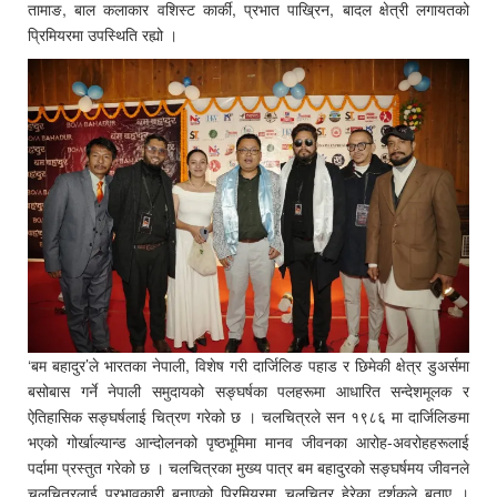
तामाङ, बाल कलाकार वशिस्ट कार्की, प्रभात पाख्रिन, बादल क्षेत्री लगायतको
प्रिमियरमा उपस्थिति रह्यो ।
‘बम बहादुर’ले भारतका नेपाली, विशेष गरी दार्जिलिङ पहाड र छिमेकी क्षेत्र डुअर्समा
बसोबास गर्ने नेपाली समुदायको सङ्घर्षका पलहरूमा आधारित सन्देशमूलक र
ऐतिहासिक सङ्घर्षलाई चित्रण गरेको छ । चलचित्रले सन १९८६ मा दार्जिलिङमा
भएको गोर्खाल्यान्ड आन्दोलनको पृष्ठभूमिमा मानव जीवनका आरोह-अवरोहहरूलाई
पर्दामा प्रस्तुत गरेको छ । चलचित्रका मुख्य पात्र बम बहादुरको सङ्घर्षमय जीवनले
चलचित्रलाई प्रभावकारी बनाएको प्रिमियरमा चलचित्र हेरेका दर्शकले बताए ।