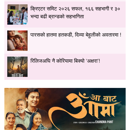
क्रिएटर समिट २०२६ सफल, १६६ सहभागी र ३०
भन्दा बढी ब्रान्डको सहभागिता
पारसको हातमा हतकडी, दिव्या बेहुलीको अवतारमा !
रिलिजअघि नै कोरियामा बिक्यो ‘अक्षरा’!