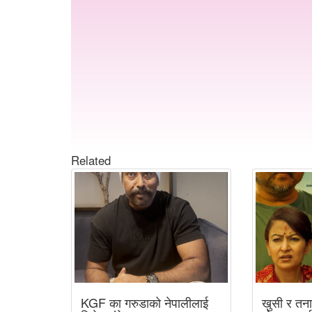
Related
KGF का गरुडाको नेपालीलाई
खुसी र तना