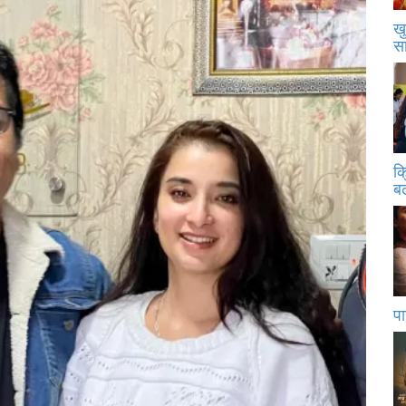
खु
स
क
बढ
पा