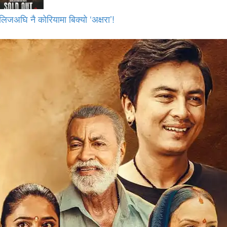
लिजअघि नै कोरियामा बिक्यो ‘अक्षरा’!