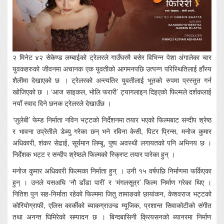
२ मिनेट ४२ सेकेण्ड लम्बाईको ट्रेलरले गाउँघरमै बसेर विभिन्न पेशा अंगालेका चार
युवकहरुको जीवनमा अचानक एक युवतीको आगमनपछि उत्पन्न परिस्थितिलाई हाँस्य
शैलीमा देखाएको छ । ट्रेलरको अन्त्यतिर युवतीलाई भूतको रुपमा प्रस्तुत गर्न
खोजिएको छ । ‘आज साइकल, भोलि फरारी’ ट्यागलाइन दिइएको फिल्मले दर्शकलाई
नयाँ स्वाद दिने छनक ट्रेलरले देखाउँछ ।
‘जुलेबी’ फेम्ड निर्माता नविन भट्टको निर्देशनमा तयार भएको फिल्मबाट सन्दीप श्रेष्ठ
र भावना उप्रेतीले डेब्यु गरेका छन् भने रविना केसी, पिटर प्रिन्स, मनोज कुमार
अधिकारी, शंकर सेढाई, सूर्यमान लिम्बू, पुष्प अवस्थी लगायतको पनि अभिनय छ ।
निर्देशक भट्ट र सन्दीप श्रेष्ठले फिल्मको स्क्रिप्ट तयार पारेका हुन् ।
मनोज कुमार अधिकारी फिल्मका निर्माता हुन् । उनी १५ वर्षपछि निर्माणमा फर्किएका
हुन् । उनले यसअघि ‘नौ डाँडा पारी’ र ‘मंगलसूत्र’ फिल्म निर्माण गरेका थिए ।
नितिश पुन सह-निर्माता रहेको फिल्ममा जितु तामाङको छायांकन, केशवराज भट्टको
कोरियोग्राफी, एलिस कार्कीको ब्याकग्राउन्ड म्यूजिक, प्रशान्त सिवाकोटीको संगीत
तथा अनन्त घिमिरेको सम्पादन छ । बिन्दबासिनी क्रियसनको ब्यानरमा निर्माण