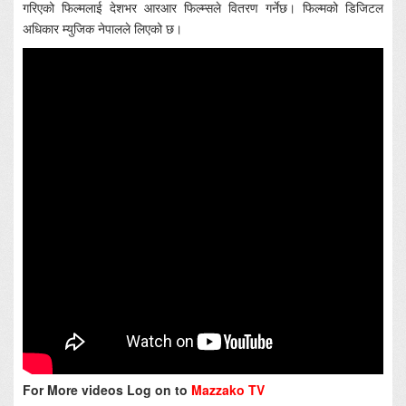
गरिएको फिल्मलाई देशभर आरआर फिल्म्सले वितरण गर्नेछ। फिल्मको डिजिटल
अधिकार म्युजिक नेपालले लिएको छ।
For More videos Log on to
Mazzako TV