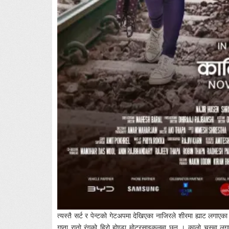
त्यस्तै सर्ट र पेन्टको गेटअपमा देखिएका नाजिरले शीरमा ह्याट लगाएका
गुप्ता रातो रंगको हिरो होण्डा मोटरसाइकलमा छन् । कालो चस्मा ल