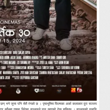
 छन् भने जुत्ता पनि सेतै रंगको छ । पृष्ठभूमिमा फिल्मका अर्का कलाकार दुरा सञ्जय
गाएर काँधमा गाम्छा भिरेका सञ्जयले पान खाएको देख्न सकिन्छ । सञ्जयको पछाडि