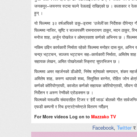
जनकपुर–जयनगर रुटमा चल्ने रेललाई राखिएको छ । कलाकार र रेलको 
हुन् ।
यो फिल्ममा ३२ वर्षअघिको डकु–ड्रामा ‘उजेली’का निर्देशक दीपेन्द्र 
फिल्ममा नाजिर, सृष्टि र सञ्जयसँगै रामनारायण ठाकुर, मदन ठाकुर, रिन
मनोज शाह, अर्जुन पोखरेल र ओमप्रकाश कर्णको अभिनय छ । फिल्ममा
नकिम उद्दिन कार्यकारी निर्माता रहेको फिल्ममा मनोहर दास मुल, अनिन र
चन्द्र भट्टचन, सञ्जय भट्टचन सह–कार्यकारी निर्माता, अमितेष शाह
सहायक लेखन, अमित पोखरेलको स्क्रिप्ट सुपरभिजन छ ।
फिल्ममा अमर महर्जनको डीओपी, निमेष श्रेष्ठको सम्पादन, शंकर महर्जनक
अमितेष शाह, करुण थापाको शब्द, सितुसित बस्नेत, रोहित जोन क्षेत्र
कर्णको कोरियोग्राफी, काजोल कर्णको सहायक कोरियोग्राफी, जीवन पोखर
निर्देशन र अरुण रेग्मीको प्रोडक्सन छ ।
फिल्मको यसअघि संवादरहित टिजर र ‘हेर्दै जाऊ’ बोलको गीत सार्वजनिक
एफडी कम्पनी र रिच इन्टरटेनमेन्टले वितरण गर्दैछन्
For More videos Log on to
Mazzako TV
Facebook
,
Twitter
र