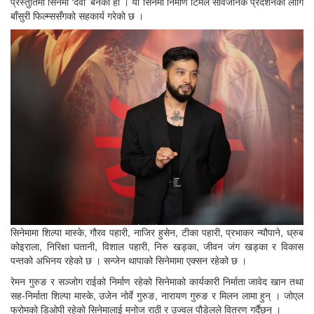
प्रस्तुतिमा सिनेमा ‘देवी’ बनेका हो । यो सिनेमा निर्माण टिमले सार्वजनिक प्रदर्शनका लागि
बाँसुरी फिल्म्ससँगको सहकार्य गरेको छ ।
सिनेमामा शिल्पा मास्के, गौरव पहारी, नाजिर हुसेन, टीका पहारी, प्रभाकर न्यौपाने, ध्रुब
कोइराला, निरिक्षा घतानी, विशाल पहारी, निरु खड्का, जीवन जंग खड्का र विकास
पन्तको अभिनय रहेको छ । सन्जेन थापाको सिनेमामा एक्सन रहेको छ ।
रेमन गुरुङ र सञ्जोग राईको निर्माण रहेको सिनेमाको कार्यकारी निर्माता जावेद खान तथा
सह-निर्माता शिल्पा मास्के, उजेन नोर्वे गुरुङ, नारायण गुरुङ र मिलन लामा हुन् । जोएल
फ्रोमको डिओपी रहेको सिनेमालाई मनोज राठी र उज्वल पौडेलले वितरण गर्दैछन् ।