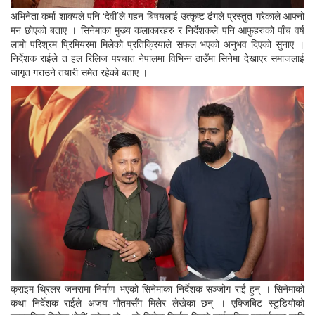
अभिनेता कर्मा शाक्यले पनि ‘देवी’ले गहन बिषयलाई उत्कृष्ट ढंगले प्रस्तुत गरेकाले आफ्नो
मन छोएको बताए । सिनेमाका मुख्य कलाकारहरु र निर्देशकले पनि आफुहरुको पाँच वर्ष
लामो परिश्रम प्रिमियरमा मिलेको प्रतिक्रियाले सफल भएको अनुभव दिएको सुनाए ।
निर्देशक राईले त हल रिलिज पश्चात नेपालमा विभिन्न ठाउँमा सिनेमा देखाएर समाजलाई
जागृत गराउने तयारी समेत रहेको बताए ।
क्राइम थ्रिलर जनरामा निर्माण भएको सिनेमाका निर्देशक सञ्जोग राई हुन् । सिनेमाको
कथा निर्देशक राईले अजय गौतमसँग मिलेर लेखेका छन् । एक्जिबिट स्टुडियोको