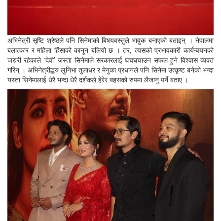
अभिनेत्री सृष्टि श्रेष्ठले पनि सिनेमाको बिषयवस्तुले भावुक बनाएको बताइन् । नेपालमा
बलात्कार र महिला हिंसाको कानुन बलियो छ । तर, त्यसको प्रभावकारी कार्यन्वयनको
जरुरी रहेकाले ‘देवी’ जस्ता सिनेमाले सरकारलाई घचघचाउन सफल हुने विश्वास व्यक्त
गरिन् । अभिनेत्रीद्धय लुनिभा तुलाधर र मेनुका प्रधानले पनि सिनेमा उत्कृष्ट बनेको भन्दा
यस्ता सिनेमालाई धेरै भन्दा धेरै दर्शकले हेरेर बहसको रुपमा लैजानु पर्ने बताए ।