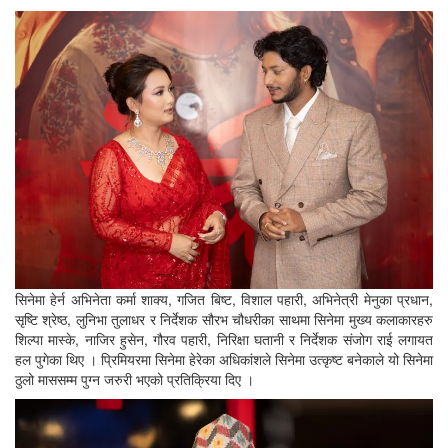
सिनेमा हेर्न अभिनेता कर्मा शाक्य, गजित बिष्ट, विशाल पहारी, अभिनेत्री मेनुका प्रधान,
सृष्टि श्रेष्ठ, लुनिभा तुलाधर र निर्देशक सौरभ चौधरीका साथमा सिनेमा मुख्य कलाकारहरु
शिल्पा मास्के, नाजिर हुसेन, गौरव पहारी, निरिक्षा घतानी र निर्देशक संजोग राई लगायत
हल पुगेका थिए । प्रिमियरमा सिनेमा हेरेका अधिकांशले सिनेमा उत्कृष्ट बनेकाले यो सिनेमा
ठुलो माससम्म पुग्न जरुरी भएको प्रतिक्रिया दिए ।