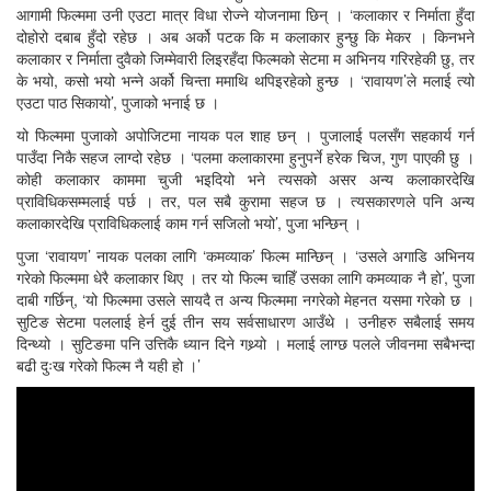
आगामी फिल्ममा उनी एउटा मात्र विधा रोज्ने योजनामा छिन् । ‘कलाकार र निर्माता हुँदा
दोहोरो दबाब हुँदो रहेछ । अब अर्को पटक कि म कलाकार हुन्छु कि मेकर । किनभने
कलाकार र निर्माता दुवैको जिम्मेवारी लिइरहँदा फिल्मको सेटमा म अभिनय गरिरहेकी छु, तर
के भयो, कसो भयो भन्ने अर्को चिन्ता ममाथि थपिइरहेको हुन्छ । ‘रावायण’ले मलाई त्यो
एउटा पाठ सिकायो’, पुजाको भनाई छ ।
यो फिल्ममा पुजाको अपोजिटमा नायक पल शाह छन् । पुजालाई पलसँग सहकार्य गर्न
पाउँदा निकै सहज लाग्दो रहेछ । ‘पलमा कलाकारमा हुनुपर्ने हरेक चिज, गुण पाएकी छु ।
कोही कलाकार काममा चुजी भइदियो भने त्यसको असर अन्य कलाकारदेखि
प्राविधिकसम्मलाई पर्छ । तर, पल सबै कुरामा सहज छ । त्यसकारणले पनि अन्य
कलाकारदेखि प्राविधिकलाई काम गर्न सजिलो भयो’, पुजा भन्छिन् ।
पुजा ‘रावायण’ नायक पलका लागि ‘कमव्याक’ फिल्म मान्छिन् । ‘उसले अगाडि अभिनय
गरेको फिल्ममा धेरै कलाकार थिए । तर यो फिल्म चाहिँ उसका लागि कमव्याक नै हो’, पुजा
दाबी गर्छिन्, ‘यो फिल्ममा उसले सायदै त अन्य फिल्ममा नगरेको मेहनत यसमा गरेको छ ।
सुटिङ सेटमा पललाई हेर्न दुई तीन सय सर्वसाधारण आउँथे । उनीहरु सबैलाई समय
दिन्थ्यो । सुटिङमा पनि उत्तिकै ध्यान दिने गथ्र्यो । मलाई लाग्छ पलले जीवनमा सबैभन्दा
बढी दुःख गरेको फिल्म नै यही हो ।’