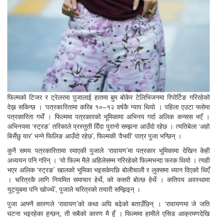
फिल्मको टिजर र ट्रेलरमा पुजालाई हातमा बुम बोकेर टेलिभिजनमा रिपोर्टिङ गरिरहेको
देख्न सकिन्छ । ‘पत्रकारितामा करिब १०–१२ वर्षकै ग्याप थियो । पहिला एउटा फ्लोमा
पत्रकारिता गर्थें । फिल्ममा पत्रकारको भूमिकामा अभिनय गर्दा अलिक कन्सस भएँ ।
अभिनयमा ‘स्ट्रङ’ तरिकाले प्रस्तुती दिँदा पुरानो सम्झना आउँदो रहेछ । त्यतिबेला ‘अहो
बिर्सेछु यार’ भन्ने फिलिङ आउँदो रहेछ’, फिल्मकी ‘वैभवी’ पात्र पुजा भन्छिन् ।
कुनै समय पत्रकारितामा रमाएकी पुजाले ‘रावायण’मा पत्रकार भूमिकामा देखिन केही
अध्ययन पनि गरिन् । ‘यो फिल्म मैले अहिलेसम्म गरिरहेको फिल्मभन्दा फरक थियो । त्यही
भएर अलिक ‘स्ट्रङ’ खालको भूमिका भइसकेपछि बोलीचाली र लुक्समा ध्यान दिएको थिएँ
। चरित्रकै लागि नियमित समाचार हेर्थे, को कसरी बोल्छ हेर्थे । कतिपय अवस्थामा
युट्युबमा पनि खोज्थें’, पुजाले चरित्रको तयारी सम्झिइन् ।
पुजा आफ्नै कारणले ‘रावायण’को कथा अघि बढेको बताउँछिन् । ‘रावायणमा जे जति
घटना भइरहेका हुन्छन्, ती सबैको कारण मै हुँ । फिल्ममा हामीले एसिड आक्रमणदेखि