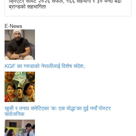
क्रिएटर समिट २०२६ सफल, १६६ सहभागी र ३० भन्दा बढी
ब्रान्डको सहभागिता
E-News
KGF का गरुडाको नेपालीलाई विशेष संदेश,
खुसी र तनाव समेटिएका ‘बाः एक योद्धा’का दुई नयाँ पोस्टर
सार्वजनिक