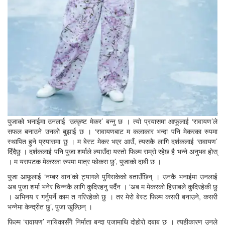
पुजाको भनाईमा उनलाई ‘उत्कृष्ट मेकर’ बन्नु छ । त्यो प्रयासमा आफूलाई ‘रावायण’ले
सफल बनाउने उनको बुझाई छ । ‘रावायणबाट म कलाकार भन्दा पनि मेकरका रुपमा
स्थापित हुने प्रयासमा छु । म बेस्ट मेकर भएर आउँ, त्यसकै लागि दर्शकलाई ‘रावायण’
दिँदैछु । दर्शकलाई पनि पुजा शर्माले ल्याउँदा यस्तो फिल्म राम्रो रहेछ है भन्ने अनुभव होस्
। म यसपटक मेकरका रुपमा मात्र फोकस छु’, पुजाको दाबी छ ।
पुजा आफूलाई ‘नम्बर वान’को ट्यागले पुगिसकेको बताउँछिन् । उनकै भनाईमा उनलाई
अब पुजा शर्मा भनेर चिन्नकै लागि कुदिरहनु पर्दैन । ‘अब म मेकरको हिसाबले कुदिरहेकी छु
। अभिनय र गर्नुपर्ने काम त गरिरहेको छु । तर मेरो बेस्ट फिल्म कसरी बनाउने, कसरी
भन्नेमा केन्द्रीत छु’, पुजा खुल्छिन् ।
फिल्म ‘रावायण’ नायिकासँगै निर्माता बन्दा पुजामाथि दोहोरो दबाब छ । त्यहीकारण उनले