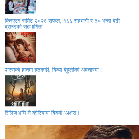
क्रिएटर समिट २०२६ सफल, १६६ सहभागी र ३० भन्दा बढी
ब्रान्डको सहभागिता
पारसको हातमा हतकडी, दिव्या बेहुलीको अवतारमा !
रिलिजअघि नै कोरियामा बिक्यो ‘अक्षरा’!