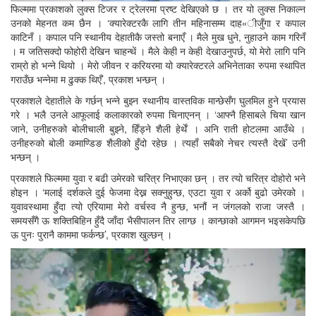
फिल्ममा प्रकाशको लुक्स टिजर र ट्रेलरमा प्रष्ट देखिएको छ । तर यो लुक्स निकाल्न
उनको मेहनत कम छैन । ‘क्यारेक्टरकै लागि तीन महिनासम्म दाह«ीजुँगा र कपाल
काटिनँ । कपाल पनि स्थानीय देहातीकै जस्तो बनाएँ । मैले मुख धुने, नुहाउने काम गरिनँ
। म जतिसक्दो फोहोरी देखिन चाहन्थें । मैले केही न केही देखाउनुपर्छ, यो मेरो लागि पनि
राम्रो हो भन्ने थियो । मेरो जीवन र करियरमा यो क्यारेक्टरले अभिनेताका रुपमा स्थापित
गराउँछ भन्नेमा म ढुक्क थिएँ’, प्रकाश भन्छन् ।
प्रकाशले देहातीले के गर्छन् भन्ने बुझ्न स्थानीय वास्तविक मान्छेसँग घुलमिल हुने प्रयास
गरे । भलै उनले आफूलाई कलाकारको रुपमा चिनाएनन् । ‘आफ्नै हिसाबले चिया खान
जाने, उनीहरुको बोलीचाली बुझ्ने, हिँड्ने शैली हेर्थें । अनि राती होटलमा आउँथे ।
उनीहरुको बोली कमाण्डिङ शैलीको हुँदो रहेछ । त्यहाँ सबैको नेचर त्यस्तै देखें’ उनी
भन्छन् ।
प्रकाशले फिल्ममा युवा र बढी उमेरको चरित्र निभाएका छन् । तर त्यो चरित्र दोहोरो भने
होइन । ‘मलाई दर्शकले दुई फेजमा देख्न सक्नुहुन्छ, एउटा युवा र अर्को बुढो उमेरको ।
युवावस्थामा हुँदा त्यो एरियामा मेरो वर्चस्व नै हुन्छ, भनौं न जंगलको राजा जस्तै ।
समयसँगै ऊ शक्तिबिहिन हुँदै जाँदा भैसीपालन तिर लाग्छ । कान्छाको आगमन भइसकेपछि
ऊ पुनः पुरानै काममा फर्कन्छ’, प्रकाश खुल्छन् ।