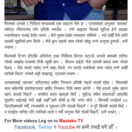
फिल्ममा उनको र निकिता चण्डकको एक आइटम गीत छ । प्रकाशका अनुसार ‘काल्का’
चरित्र नाँचगानमा पनि उत्तिकै रमाउँछ । ‘त्यो आइटम गीतको सुटिङ हेर्न आएका
स्थानीयहरु मलाई देखेर भाग्थे । मेरो लुक्स देखेर बच्चाहरु तर्सिन्थे । त्यो चाहिँ मेरो लागि
एकदमै खुशीको क्षण थियो । मैले कुन तहको काम गरेको रहेछु भन्ने अनुभव हुन्थ्यो’, उनी
भन्छन् ।
फिल्मको टिजर हेरेपछि अभिनेता तथा निर्देशक विराज भट्टले उनको कामको तारिफ
गरेको सम्झँदा प्रकाश निकै खुशी छन् । ‘विराज दाईले ‘तैले एकदमै बबाल काम गरेको
रैछस् । तैले राम्रो गर्छस् भन्ने थाहा थियो, तर यस्तो नसोचेको काम गर्छस् भन्ने चाहिँ
लागेको थिएन’ भनेको अझै सम्झन्छु’, प्रकाश भन्छन् ।
प्रकाशलाई ‘काल्का’ चरित्रबाट बाहिर निस्कन उत्तिकै गाह्रो भएको रहेछ । ‘फिल्मको
काम सकेपछि क्यारेक्टरबाट बाहिर निस्कन निकै समय लाग्यो । मैले हातले मुसेर खाना
खान पाएको थिइनँ । चम्चीले मात्र खाएको थिएँ । सुटिङ सकेर काठमाडौं आएपछि
सुदर्शन दाईलाई ‘मेरो अझै कहीँ कतै बाँकी छ कि’ भनेर सोधें । किनकी तराईको ४४
डिग्रीसम्मको गर्मी, त्यसमाथि म नुहाउन पनि पाएको थिइनँ । म पुरै बिरामी भएको थिएँ ।
म तराईमा जन्मिए पनि त्यतिको तातो र गर्मी अनुभव मैले गरेको थिइनँ’, उनी भन्छन् ।
For More videos Log on to
Mazzako TV
Facebook
,
Twitter
र
Youtube
मा हामी तपाईं संगै छौँ ।