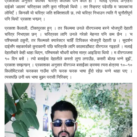
प्रकाशका अनुसार ‘काल्का’ चरित्र कालको पनि काल हो । ‘मलाई प्रमोद अग्रहरी
दाईको ‘आलम’ चरित्रका लागि कुरा गरिएको थियो । तर स्क्रिप्ट पढेपछि म ‘काल्का’मा
लोभिएँ । किनकी यो चरित्र जति शक्तिशाली छ, त्यो चरित्र निभाउन त्यति नै चुनौतीपूर्ण
पनि थियो’ प्रकाश भन्छन् ।
प्रकाश कैलाली, टीकापुरका हुन् । तर फिल्ममा उनले वीरगञ्जमा बस्ने भोजपुरी देहाती
चरित्र निभाएका छन् । चरित्रका लागि उनले गरेको मेहनत पनि कम छैन । ‘म
पश्चिमको ठकुरी, तर फिल्मको क्यारेक्टर चाहिँ टिपिकल भोजपुरी देहाती छ । सुदर्शन
दाईसँग सहकार्यको कुराकानी पछि चरित्रकै लागि काठमाडौंबाट वीरगञ्ज गइहालें । मलाई
देहातीबारे केही थाहा थिएन, पश्चिमको चौधरी बारेमा मात्र आइडिया थियो । म वीरगञ्जमा
१० दिन बसें । त्यो बसाईमा देहातीले कस्तो लुगा लगाउँछ, कसरी बोल्छ भन्ने बुझें’,
प्रकाश सम्झन्छन् । प्रकाशका अनुसार वीरगञ्ज बसाईंका क्रममा त्यस क्षेत्रमा १०–१०
किलोमिटरको फरकका गाउँमा पनि फरक फरक भाषा हुँदो रहेछ भन्ने थाहा पाए ।
त्यसपछि उनी थप भाषा बुझ्न परासी निस्किए ।