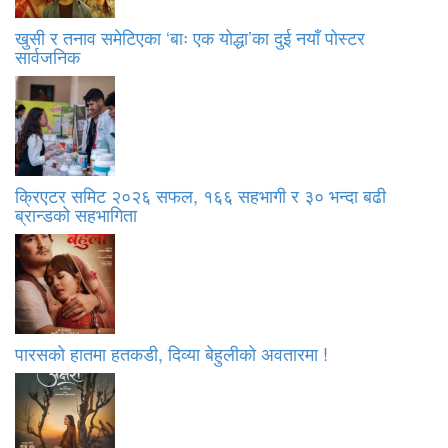
खुसी र तनाव समेटिएका ‘बाः एक योद्धा’का दुई नयाँ पोस्टर
सार्वजनिक
क्रिएटर समिट २०२६ सफल, १६६ सहभागी र ३० भन्दा बढी
ब्रान्डको सहभागिता
पारसको हातमा हतकडी, दिव्या बेहुलीको अवतारमा !