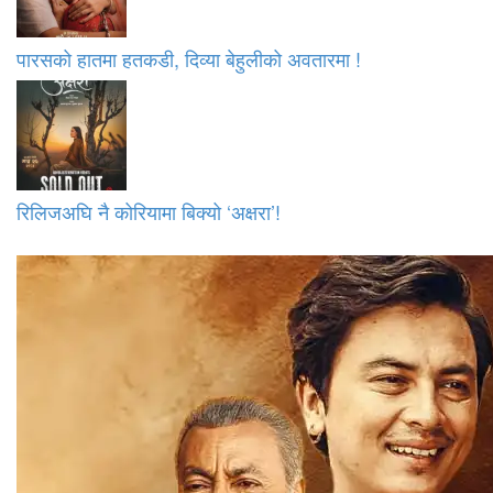
पारसको हातमा हतकडी, दिव्या बेहुलीको अवतारमा !
रिलिजअघि नै कोरियामा बिक्यो ‘अक्षरा’!