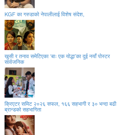
KGF का गरुडाको नेपालीलाई विशेष संदेश,
खुसी र तनाव समेटिएका ‘बाः एक योद्धा’का दुई नयाँ पोस्टर
सार्वजनिक
क्रिएटर समिट २०२६ सफल, १६६ सहभागी र ३० भन्दा बढी
ब्रान्डको सहभागिता