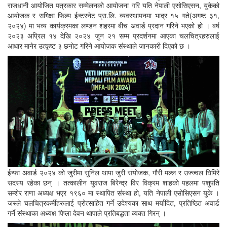
राजधानी आयोजित पत्रकार सम्मेलनको आयोजना गरि यति नेपाली एसोसिएसन, युकेको
आयोजक र सगिक्षा फिल्म ईन्टरनेट प्रा.लि. व्यवस्थापनमा भाद्र १५ गते(अगष्ट ३१,
२०२४) मा भव्य कार्यक्रमका लण्डन शहरमा बीच अवार्ड प्रदान गरिने भएको हो । बर्ष
२०२३ अप्रिल १४ देखि २०२४ जुन २१ सम्म प्रदर्शनमा आएका चलचित्रहरुलाई
आधार मानेर उत्कृष्ट ३ छनाेट गरिने आयोजक संस्थाले जानकारी दिएको छ ।
ईन्फा अवार्ड २०२४ को जुरीमा सुनिल थापा जुरी संयोजक, गौरी मल्ल र उज्ज्वल घिमिरे
सदस्य रहेका छन् । तत्कालीन युवराज बिरेन्द्र विर विक्रम शाहकाे पहलमा पशुपति
सम्शेर राणा अध्यक्ष भएर १९६० मा स्थापित संस्था हाे, यति नेपाली एसोसिएसन युके ।
जस्ले चलचित्रकर्मीहरुलाई प्रोत्साहित गर्ने उदेश्यका साथ मर्यादित, प्रतिष्ठित अवार्ड
गर्ने संस्थाका अध्यक्ष पिप्ला देवन थापाले प्रतिबद्धता व्यक्त गिरन् ।