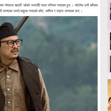
ाम ‘मेघराज खत्री’ रहेको जनाउँदै पात्र परिचय गराएका हुन् । फोटोमा उनी काँधमा
े टोपी लगाएका उनले बाहुला नभएको कोट, कमिज र पाइन्ट लगाएका छन् ।