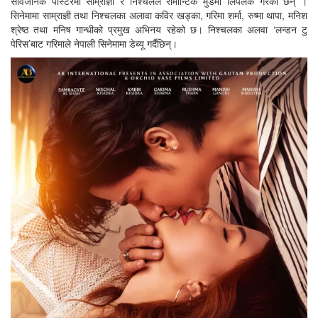
सार्वजनिक पोस्टरमा साम्राज्ञी र निश्चलले रोमान्टिक मुडमा लिपलक गरेका छन् ।
सिनेमामा साम्राज्ञी तथा निश्चलका अलावा कविर खड्का, गरिमा शर्मा, रुष्मा थापा, मनिश
श्रेष्ठ तथा मनिष गान्धीको प्रमुख अभिनय रहेको छ। निश्चलका अलवा ‘लन्डन टु
पेरिस’बाट गरिमाले नेपाली सिनेमामा डेब्यू गर्दैछिन्।