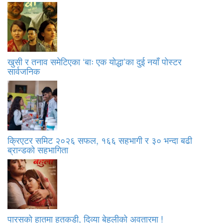
खुसी र तनाव समेटिएका ‘बाः एक योद्धा’का दुई नयाँ पोस्टर
सार्वजनिक
क्रिएटर समिट २०२६ सफल, १६६ सहभागी र ३० भन्दा बढी
ब्रान्डको सहभागिता
पारसको हातमा हतकडी, दिव्या बेहुलीको अवतारमा !