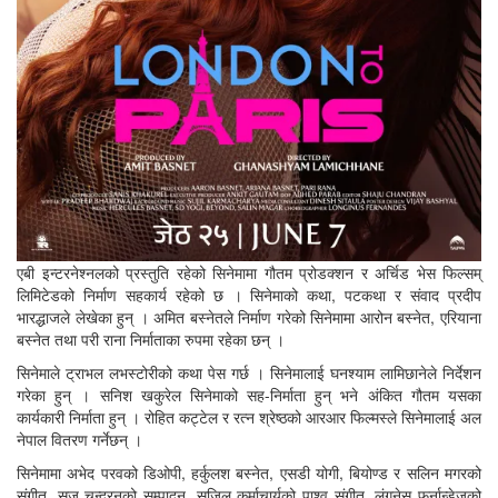
एबी इन्टरनेश्नलको प्रस्तुति रहेको सिनेमामा गौतम प्रोडक्शन र अर्चिड भेस फिल्सम्
लिमिटेडको निर्माण सहकार्य रहेको छ । सिनेमाको कथा, पटकथा र संवाद प्रदीप
भारद्धाजले लेखेका हुन् । अमित बस्नेतले निर्माण गरेको सिनेमामा आरोन बस्नेत, एरियाना
बस्नेत तथा परी राना निर्माताका रुपमा रहेका छन् ।
सिनेमाले ट्राभल लभस्टोरीको कथा पेस गर्छ । सिनेमालाई घनश्याम लामिछानेले निर्देशन
गरेका हुन् । सनिश खकुरेल सिनेमाको सह-निर्माता हुन् भने अंकित गौतम यसका
कार्यकारी निर्माता हुन् । रोहित कट्टेल र रत्न श्रेष्ठको आरआर फिल्मस्ले सिनेमालाई अल
नेपाल वितरण गर्नेछन् ।
सिनेमामा अभेद परवको डिओपी, हर्कुलश बस्नेत, एसडी योगी, बियोण्ड र सलिन मगरको
संगीत, सजु चन्द्रनको सम्पादन, सुजिल कर्माचार्यको पाश्र्व संगीत, लंगनेस फर्नान्डेजको