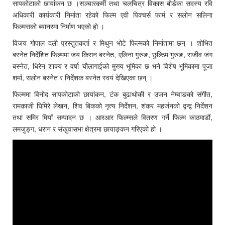
सापकोटाको छायांकन छ ।सञ्चारकर्मी तथा चलचित्र विकास बोर्डका सदस्य रवि
अधिकारी कार्यकारी निर्माता रहेको फिल्म एवी पिक्चर्स फार्म र सलोन सलिना
फिल्मसको ब्यानरमा निर्माण भएको हो ।
विजय गोपाल दली प्रस्तुतकर्ता र मिथुन भोटे फिल्मको निर्मातामा छन् । शोभित
बस्नेत निर्देशित फिल्ममा जय किसन बस्नेत, एलिना गुरुङ, छुल्ठिम गुरुङ, राजीव जंग
बस्नेत, धिरेन शाक्य र वर्षा चौलागाईको मुख्य भूमिका छ भने विशेष भूमिकामा पूजा
शर्मा, सलोन बस्नेत र निर्देशक बस्नेत स्वयं देखिएका छन् ।
फिल्ममा विनोद सापकोटाको छायांकन, टंक बुढाथोकी र उजन नेम्वाङको संगीत,
रामकाजी घिमिरे लेखन, शिव बिकको नृत्य निर्देशन, शंकर महर्जनको द्वन्द्व निर्देशन
तथा समिर मियाँ सम्पादन छ । आरआर फिल्म्सले वितरण गर्ने फिल्म काठमाडौं,
लमजुङ्ग, धरान र संखुवासभा क्षेत्रमा छायाङ्कन गरिएको हो ।