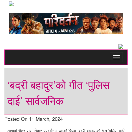
Toggle
navigati
‘बद्री बहादुर’को गीत ‘पुलिस
दाई’ सार्वजनिक
Posted On 11 March, 2024
आगामी चैत्र २३ गतेबाट प्रदर्शनमा आउने फिल्म ‘बद्री बहादुर’को गीत ‘पुलिस दाई’