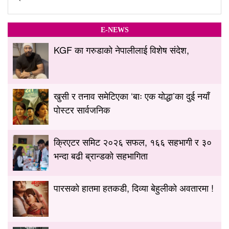
E-NEWS
KGF का गरुडाको नेपालीलाई विशेष संदेश,
खुसी र तनाव समेटिएका ‘बाः एक योद्धा’का दुई नयाँ
पोस्टर सार्वजनिक
क्रिएटर समिट २०२६ सफल, १६६ सहभागी र ३०
भन्दा बढी ब्रान्डको सहभागिता
पारसको हातमा हतकडी, दिव्या बेहुलीको अवतारमा !