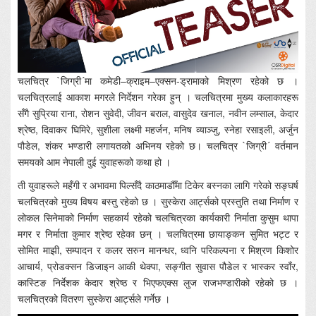
चलचित्र `जिग्री´मा कमेडी–क्राइम–एक्सन-ड्रामाको मिश्रण रहेको छ ।
चलचित्रलाई आकाश मगरले निर्देशन गरेका हुन् । चलचित्रमा मुख्य कलाकारहरू
सँगै सुप्रिया राना, रोशन सुवेदी, जीवन बराल, वासुदेव खनाल, नवीन लम्साल, केदार
श्रेष्ठ, दिवाकर घिमिरे, सुशीला लक्ष्मी महर्जन, मनिष व्याञ्जु, स्नेहा रसाइली, अर्जुन
पौडेल, शंकर भण्डारी लगायतको अभिनय रहेको छ। चलचित्र `जिग्री´ वर्तमान
समयको आम नेपाली दुई युवाहरूको कथा हो ।
ती युवाहरूले महँगी र अभावमा पिल्सँदै काठमाडौँमा टिकेर बस्नका लागि गरेको सङ्घर्ष
चलचित्रको मुख्य विषय बस्तु रहेको छ । सुस्केरा आर्ट्सको प्रस्तुति तथा निर्माण र
लोकल सिनेमाको निर्माण सहकार्य रहेको चलचित्रका कार्यकारी निर्माता कुसुम थापा
मगर र निर्माता कुमार श्रेष्ठ रहेका छन् । चलचित्रमा छायाङ्कन सुमित भट्ट र
सोमित माझी, सम्पादन र कलर सरुन मानन्धर, ध्वनि परिकल्पना र मिश्रण किशोर
आचार्य, प्रोडक्सन डिजाइन आकी थेक्पा, सङ्गीत सुवास पौडेल र भास्कर स्वाँर,
कास्टिङ निर्देशक केदार श्रेष्ठ र भिएफएक्स लुज राजभण्डारीको रहेको छ ।
चलचित्रको वितरण सुस्केरा आर्ट्सले गर्नेछ ।