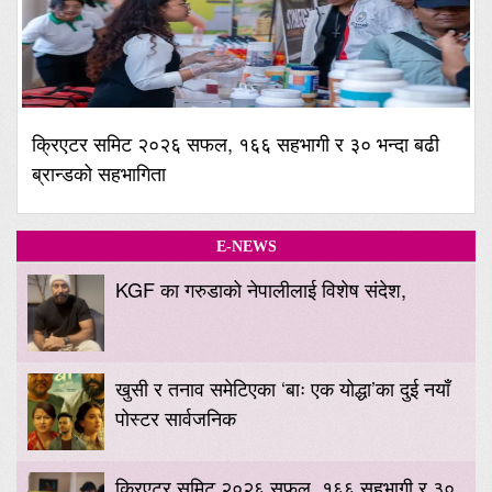
क्रिएटर समिट २०२६ सफल, १६६ सहभागी र ३० भन्दा बढी
ब्रान्डको सहभागिता
E-NEWS
KGF का गरुडाको नेपालीलाई विशेष संदेश,
खुसी र तनाव समेटिएका ‘बाः एक योद्धा’का दुई नयाँ
पोस्टर सार्वजनिक
क्रिएटर समिट २०२६ सफल, १६६ सहभागी र ३०