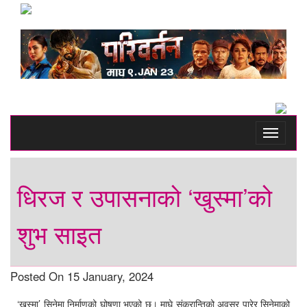
Toggle
navigati
धिरज र उपासनाको ‘खुस्मा’को
शुभ साइत
Posted On 15 January, 2024
‘खुस्मा’ सिनेमा निर्माणको घोषणा भएको छ। माघे संक्रान्तिको अवसर पारेर सिनेमाको