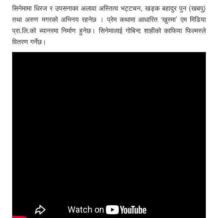
सिनेमामा धिरज र उपसनाका अलावा अस्तित्व भट्टचन, खड्क बहादुर पुन (खबपु)
तथा अरुण मगरको अभिनय रहनेछ । प्रेम कथामा आधारित ‘खुस्मा’ एम मिडिया
प्रा.लि.को ब्यानरमा निर्माण हुनेछ। सिनेमालाई गोबिन्द शाहीको काफिया फिल्मस्ले
वितरण गर्नेछ।