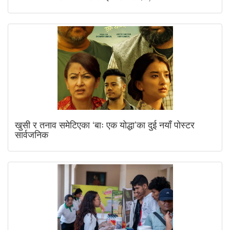
खुसी र तनाव समेटिएका ‘बाः एक योद्धा’का दुई नयाँ पोस्टर
सार्वजनिक