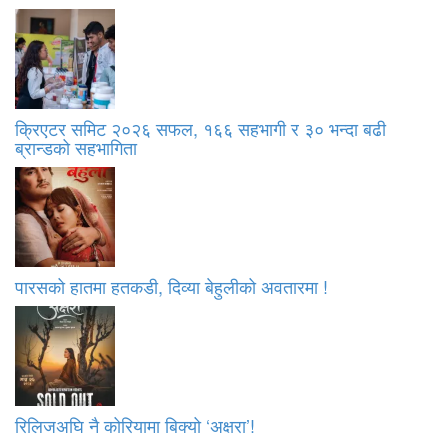
क्रिएटर समिट २०२६ सफल, १६६ सहभागी र ३० भन्दा बढी
ब्रान्डको सहभागिता
पारसको हातमा हतकडी, दिव्या बेहुलीको अवतारमा !
रिलिजअघि नै कोरियामा बिक्यो ‘अक्षरा’!