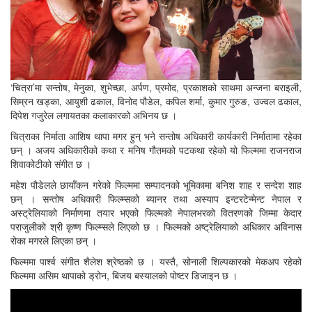
‘चित्रा’मा सन्तोष, मेनुका, शुभेच्छा, अर्पण, प्रमोद, प्रकाशको साथमा अन्जना बराइली,
सिम्रन खड्का, आयुशी ढकाल, विनोद पौडेल, कपिल शर्मा, कुमार गुरुङ, उज्वल ढकाल,
दिपेश गजुरेल लगायतका कलाकारको अभिनय छ ।
चित्राका निर्माता आशिष थापा मगर हुन् भने सन्तोष अधिकारी कार्यकारी निर्मातामा रहेका
छन् । अजय अधिकारीको कथा र मनिष गौतमको पटकथा रहेको यो फिल्ममा राजनराज
शिवाकोटीको संगीत छ ।
महेश पौडेलले छायाँकन गरेको फिल्ममा सम्पादनको भूमिकामा बनिश शाह र सन्देश शाह
छन् । सन्तोष अधिकारी फिल्म्सको ब्यानर तथा अस्याप इन्टरटेन्मेन्ट नेपाल र
अस्ट्रेलियाको निर्माणमा तयार भएको फिल्मको नेपालभरको वितरणको जिम्मा केदार
पराजुलीको श्री कृष्ण फिल्म्सले लिएको छ । फिल्मको अष्ट्रेलियाको अधिकार अविनास
रोका मगरले लिएका छन् ।
फिल्ममा पार्श्व संगीत शैलेश श्रेष्ठको छ । यस्तै, सोनाली शिल्पकारको मेकअप रहेको
फिल्ममा असिम थापाको ड्रोन, बिजय बस्यालको पोष्टर डिजाइन छ ।