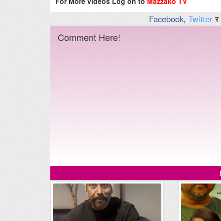
For More videos Log on to
Mazzako TV
Facebook
,
Twitter
र
Comment Here!