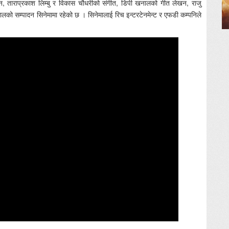
, ताराप्रकाश लिम्बु र विकास चौधरीको संगीत, डिपी खनालको गीत लेखन, राजु
न ढकालको सम्पादन सिनेमामा रहेको छ । सिनेमालाई रिच इन्टरटेनमेन्ट र एफडी कम्पनिले