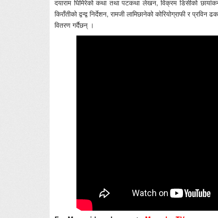
दयाराम घिमिरेको कथा तथा पटकथा लेखन, विक्रम डिसीको छायांकन
किराँतीको द्वन्द्व निर्देशन, रामजी लामिछानेको कोरियोग्राफी र प्रवि
वितरण गर्दैछन् ।