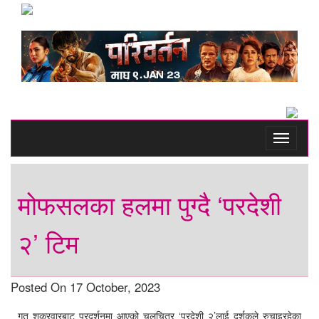
Toggle
navigati
मोफसलका हलमा पुग्दै ‘परदेशी
२’ टिम
Posted On 17 October, 2023
गत शुक्रवारबाट प्रदर्शनमा आएको चलचित्र ‘परदेशी २’लाई दर्शकले रुचाइरहेका