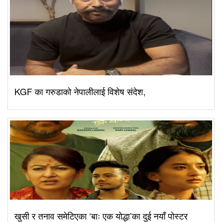
KGF का गरुडाको नेपालीलाई विशेष संदेश,
खुसी र तनाव समेटिएका ‘बाः एक योद्धा’का दुई नयाँ पोस्टर