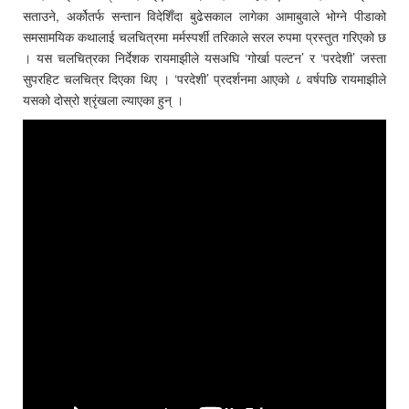
सताउने, अर्कोतर्फ सन्तान विदेशिँदा बुढेसकाल लागेका आमाबुवाले भोग्ने पीडाको
समसामयिक कथालाई चलचित्रमा मर्मस्पर्शी तरिकाले सरल रुपमा प्रस्तुत गरिएको छ
। यस चलचित्रका निर्देशक रायमाझीले यसअघि ‘गोर्खा पल्टन’ र ‘परदेशी’ जस्ता
सुपरहिट चलचित्र दिएका थिए । ‘परदेशी’ प्रदर्शनमा आएको ८ वर्षपछि रायमाझीले
यसको दोस्रो श्रृंखला ल्याएका हुन् ।