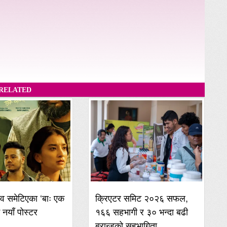
RELATED
व समेटिएका ‘बाः एक
क्रिएटर समिट २०२६ सफल,
ई नयाँ पोस्टर
१६६ सहभागी र ३० भन्दा बढी
ब्रान्डको सहभागिता