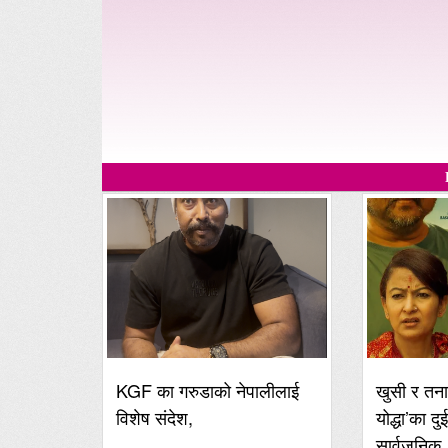
KGF का गरुडाको नेपालीलाई
खुसी र तना
विशेष संदेश,
योद्धा’का दु
सार्वजनिक