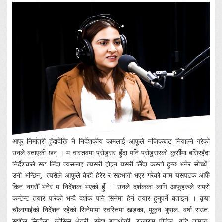
आफू निर्मात्री हुँदादेखि नै निर्देशकीय कामलाई आफूले नजिकबाट नियाल्ने गरेको
उनले बताएकी छन् । म वास्तवमा प्रोडुसर हुँदा पनि प्रोडुुसरको कुर्सीमा बसिरहँदा
निर्देशकले सट लिँदा त्यसलाइ त्यसरी होइन यसरी लिँदा कस्तो हुन्छ भनेर सोच्थेँ,’
उनी भन्छिन्, ‘त्यसैले आफूले केही हेरेर र सहभागी भएर गरेको काम यसपटक आफैँ
किन नगरौँ भनेर म निर्देशक भएको हुँ ।’ उनले दर्शकका लागि आफूहरुले राम्रो
कन्टेन्ट तयार पारेको भन्दै दर्शक पनि सिनेमा हेर्न तयार हुनुपर्ने बताइन् । कृषा
चौलागाईंको निर्देशन रहेको सिनेमामा स्वस्तिमा खड्का, मुकुन भुषाल, वर्षा राउत,
सुशील सिटौला, कोसिस क्षेत्री, रमेश बुढाथोकी, राजाराम पौडेल, बुद्धि तामाङ,