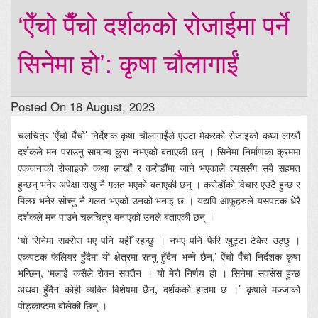
‘ऐँचो पैँचो दर्शकको रोजाईमा पर्ने
सिनेमा हो’: कृषा चौलागाईं
Posted On 18 August, 2023
चलचित्र ‘ऐँचो पैँचो’ निर्देशक कृषा चौलागाईंले एउटा मेकरको रोजाइको कथा लाखौं
दर्शकले मन पराउनु सामान्य कुरा नभएको बताएकी छन् । सिनेमा निर्माणका क्रममा
एकजनाको रोजाइको कथा लाखौं र करोडौंमा जाने भएकाले त्यससँग सबै सहमत
हुन्छन् भनेर अपेक्षा राख्नु नै गलत भएको बताएकी छन् । करोडौंको विचार एउटै हुन्छ र
मिल्छ भनेर सोच्नु नै गलत भएको उनको भनाइ छ । यद्यपि आफूहरुले यसपटक धेरै
दर्शकले मन पाउने चलचित्र बनाएको उनले बताएकी छन् ।
‘यो सिनेमा सक्सेस भए पनि यहीँ रहन्छु । नभए पनि फेरि खुट्टा टेकेर उठ्छु ।
एकपटक फेलियर हुँदैमा यो क्षेत्रमा रहनु हुँदैन भन्ने छैन,’ ऐँचो पैँचो निर्देशक कृषा
भन्छिन्, ‘मलाई कसैले रोक्न सक्तैन । यो मेरो निर्णय हो । सिनेमा सक्सेस हुन्छ
अथवा हुँदैन कोही व्यक्ति विशेषमा छैन, दर्शकको हातमा छ ।’ कृषाले मज्जाको
पोड्काष्टमा बोलेकी छिन् ।