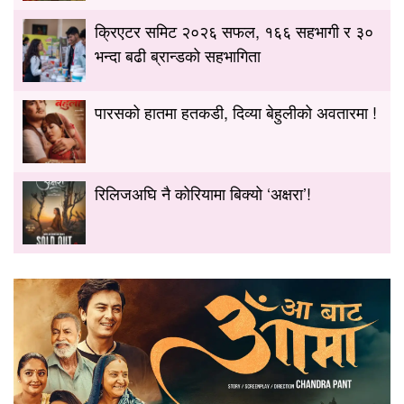
क्रिएटर समिट २०२६ सफल, १६६ सहभागी र ३०
भन्दा बढी ब्रान्डको सहभागिता
पारसको हातमा हतकडी, दिव्या बेहुलीको अवतारमा !
रिलिजअघि नै कोरियामा बिक्यो ‘अक्षरा’!