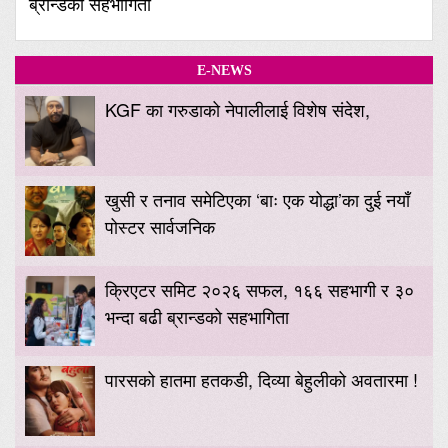
ब्रान्डको सहभागिता
E-NEWS
KGF का गरुडाको नेपालीलाई विशेष संदेश,
खुसी र तनाव समेटिएका ‘बाः एक योद्धा’का दुई नयाँ
पोस्टर सार्वजनिक
क्रिएटर समिट २०२६ सफल, १६६ सहभागी र ३०
भन्दा बढी ब्रान्डको सहभागिता
पारसको हातमा हतकडी, दिव्या बेहुलीको अवतारमा !