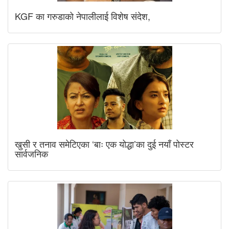
KGF का गरुडाको नेपालीलाई विशेष संदेश,
खुसी र तनाव समेटिएका ‘बाः एक योद्धा’का दुई नयाँ पोस्टर
सार्वजनिक