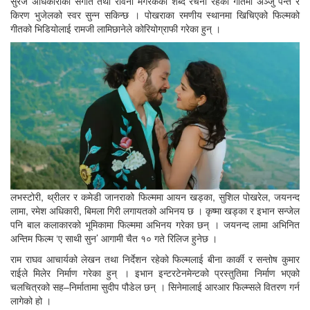
सुरज अधिकारीको संगीत तथा रविना मगरकको शब्द रचना रहेको गीतमा अञ्जु पन्त र
किरण भुजेलको स्वर सुन्न सकिन्छ । पोखराका रमणीय स्थानमा खिचिएको फिल्मको
गीतको भिडियोलाई रामजी लामिछानेले कोरियोग्राफी गरेका हुन् ।
लभस्टोरी, थ्रीलर र कमेडी जानराको फिल्ममा आयन खड्का, सुशिल पोखरेल, जयनन्द
लामा, रमेश अधिकारी, बिमला गिरी लगायतको अभिनय छ । कृष्मा खड्का र इभान सन्जेल
पनि बाल कलाकारको भूमिकामा फिल्ममा अभिनय गरेका छन् । जयनन्द लामा अभिनित
अन्तिम फिल्म ‘ए साथी सुन’ आगामी चैत १० गते रिलिज हुनेछ ।
राम राघव आचार्यको लेखन तथा निर्देशन रहेको फिल्मलाई बीना कार्की र सन्तोष कुमार
राईले मिलेर निर्माण गरेका हुन् । इभान इन्टरटेनमेन्टको प्रस्तुतिमा निर्माण भएको
चलचित्रको सह–निर्मातामा सुदीप पौडेल छन् । सिनेमालाई आरआर फिल्म्सले वितरण गर्न
लागेको हो ।