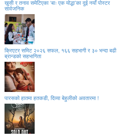
खुसी र तनाव समेटिएका ‘बाः एक योद्धा’का दुई नयाँ पोस्टर
सार्वजनिक
क्रिएटर समिट २०२६ सफल, १६६ सहभागी र ३० भन्दा बढी
ब्रान्डको सहभागिता
पारसको हातमा हतकडी, दिव्या बेहुलीको अवतारमा !