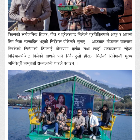
फिल्मको सार्वजनिक टिजर, गीत र ट्रेलरबाट मिलेको प्रतिक्रियाले आफु र आफ्नो
टिम निकै उत्साहित भएकोे निर्देशक पौडेलले सुनाए । आजबाट मोफसल यात्रामा
निस्केको सिनेमाकोे टिमलाई पोखरामा दर्शक तथा त्यहाँ सञ्चालनमा रहेका
मिडियाकर्मीबाट मिलेको साथले पनि निकै ठुलो हौसला मिलेको सिनेमाकी मुख्य
अभिनेत्री साम्राज्ञी राज्यलक्ष्मी शाहले बताइन् ।