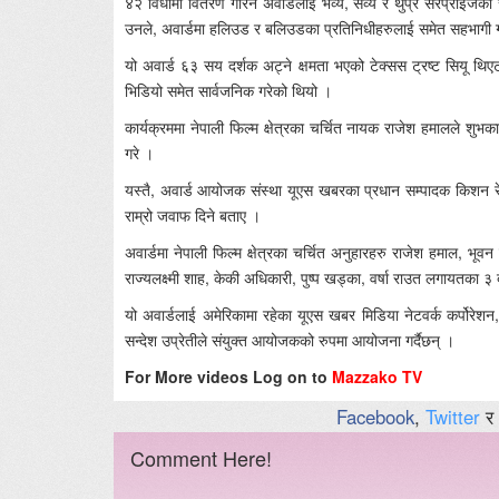
४२ विधामा वितरण गरिने अवार्डलाई भव्य, सव्य र थुप्रै सरप्राइ
उनले, अवार्डमा हलिउड र बलिउडका प्रतिनिधीहरुलाई समेत सहभागी 
यो अवार्ड ६३ सय दर्शक अट्ने क्षमता भएको टेक्सस ट्रष्ट सियू थि
भिडियो समेत सार्वजनिक गरेको थियो ।
कार्यक्रममा नेपाली फिल्म क्षेत्रका चर्चित नायक राजेश हमालले शुभ
गरे ।
यस्तै, अवार्ड आयोजक संस्था यूएस खबरका प्रधान सम्पादक किशन रेग्
राम्रो जवाफ दिने बताए ।
अवार्डमा नेपाली फिल्म क्षेत्रका चर्चित अनुहारहरु राजेश हमाल, भूवन क
राज्यलक्ष्मी शाह, केकी अधिकारी, पुष्प खड्का, वर्षा राउत लगायतक
यो अवार्डलाई अमेरिकामा रहेका यूएस खबर मिडिया नेटवर्क कर्पोरे
सन्देश उप्रेतीले संयुक्त आयोजकको रुपमा आयोजना गर्दैछन् ।
For More videos Log on to
Mazzako TV
Facebook
,
Twitter
र
Comment Here!