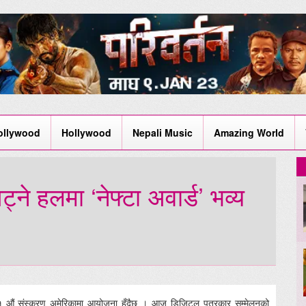
ollywood
Hollywood
Nepali Music
Amazing World
े हलमा ‘नेफ्टा अवार्ड’ भव्य
्ड’को ११ औं संस्करण अमेरिकामा आयोजना हुँदैछ । आज डिजिटल पत्रकार सम्मेलनको