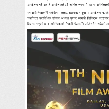
आयोजना गर्दै अवार्ड आयोजकले औपचारिक रुपमा मे २७ मा अमेरिकाको
यसअघि नेपालसँगै मलेसिया, कतार, हङकङ र दुबईमा आयोजना भएको प्रत
चलचित्र प्राविधिक संघका अध्यक्ष पुष्कर लामाले डिजिटल पत्रका
विस्तार भएको छ । अमेरिकालाई नेपाली फिल्मसँग जोडेर हेर्न सकेको खण्डम