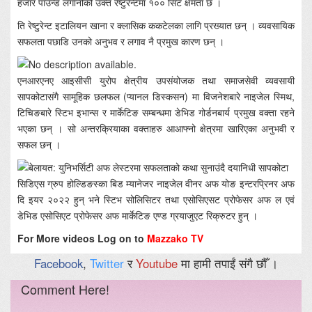
हजार पाउन्ड लगानीको उक्त रेष्टुरेन्टमा १०० सिट क्षमता छ ।
ति रेष्टुरेन्ट इटालियन खाना र क्लासिक ककटेलका लागि प्रख्यात छन् । व्यवसायिक
सफलता पछाडि उनको अनुभव र लगाव नै प्रमुख कारण छन् ।
एनआरएनए आइसीसी युरोप क्षेत्रीय उपसंयोजक तथा समाजसेवी व्यवसायी
सापकोटासंगै सामूहिक छलफल (प्यानल डिस्कसन) मा विजनेशबारे नाइजेल स्मिथ,
टिचिङबारे स्टिभ इभान्स र मार्केटिङ सम्बन्धमा डेभिड गोर्डनबार्य प्रमुख वक्ता रहने
भएका छन् । सो अन्तरक्रियाका वक्ताहरु आआफ्नो क्षेत्रमा खारिएका अनुभवी र
सफल छन् ।
सिडिएस ग्रुप होल्डिङस्का बिड म्यानेजर नाइजेल वीनर अफ योङ इन्टरप्रिनर अफ
दि इयर २०२२ हुन् भने स्टिभ सोलिसिटर तथा एसोसिएसट प्रोफेसर अफ ल एवं
डेभिड एसोसिएट प्रोफेसर अफ मार्केटिङ एण्ड ग्रयाजुएट रिक्रुटर हुन् ।
For More videos Log on to
Mazzako TV
Facebook
,
Twitter
र
Youtube
मा हामी तपाईं संगै छौँ ।
Comment Here!