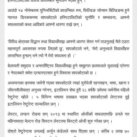
हस्पिटालिटीका विविध आयामबारे सुनाउने भएका हुन् ।
आउंदो १४ नोभेम्बरमा युनिभर्सिटीको काउन्सिल रुम, फिल्डिङ जोन्सन बिल्डिङमा हुने
प्यानल डिस्कसनमा सापकोटाले हस्पिटालिटीको चुनौति र सम्भावना, आफ्नो
सफलताको कथा आदिबारे आफ्नो धारणा राख्ने छन् ।
‘विविध क्षेत्रका विद्धान तथा विद्यार्थीमाझ आफ्नो धारणा सेयर गर्न पाउनुलाई मैले एउटा
महत्वपूर्ण अवसरका रुपमा लिएको छु’, सापकोटाले भने, ‘मेरो अनुभवले विद्यार्थीहरु
लाभान्वित हुन्छन् भने त्यो नै मेरो सफलता हो ।’
बेलायती समुदाय र अन्तर्राष्ट्रिय विद्यार्थीमाझ हुने समूहगत छलफलले युवालाई प्रेरणा
र नेपालबारे समेत प्रचारप्रसार हुने विश्वास सापकोटाको छ ।
अध्ययनका क्रममा जर्मनी गएका सापकोटाले त्यहां युरोपेली रहनसहन, भाषा, खाना र
जीवनशैलीमात्र अनुभव गरेनन्, इटालियन सेफ हुंदै २८ वर्षकै उमेरमा जर्मनीमा पहिलो
रेष्टुरेन्ट खोले । ५ विभिन्न भाषामा दख्खल भएका सापकोटाको लेस्टरमा दुई
इटालियन रेष्टुरेन्ट सञ्चालित छन् ।
लेस्टर, लन्डन रोडमा सन् २०१३ मा स्थापित ओजीको सफलतापछि उनले गत
महिनामात्र मेल्टन रोड सिस्टन लेस्टरमा बिस्ट्रो ओजी शुरु गरेका छन् ।
दोश्रो रेष्टुरेन्टमा उनलाई अर्जुन कंडेलले साथ दिएका छन् । करिब २ लाख ७०