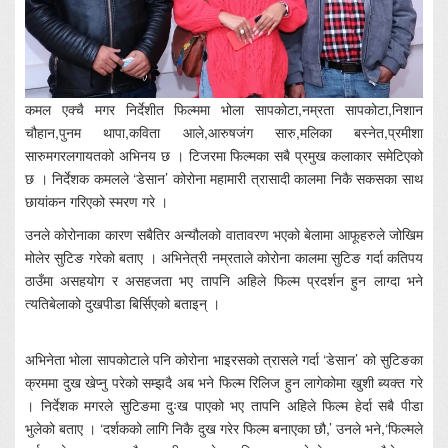
कमल एक्चै मगर निर्देशीत फिल्ममा भोला सापकोटा,नम्रता सापकोटा,निशान
चौहान,पुनम थापा,कविता आले,आरुषजंग सारु,मलिका बस्नेत,प्रमीशा
सारुमगरलगायतको अभिनय छ । टिजरमा फिल्मका सबै प्रमुख कलाकार समेटिएको
छ । निर्देशक कमलले ‘डेसान’ कोरोना महामारी त्रासादी कालमा निकै सकसका साथ
छायांकन गरिएको स्मरण गरे ।
उनले कोरोनाका कारण सबैतिर अन्यौलको वातावरण भएको बेलामा आफूहरुले जोखिम
मोलेर सुटिङ गरेको बताए । अभिनेत्री नम्रताले कोरोना कालमा सुटिङ गर्दा कतिपय
ठाउँमा असहयोग र असहजता भए तापनि अहिले फिल्म प्रदर्शन हुन लाग्दा भने
त्यतिबेलाको दुखपीडा बिर्सिएको बताइन् ।
अभिनेता भोला सापकोटाले पनि कोरोना भाइरसको त्रासले गर्दा ‘डेसान’ को सुटिङका
क्रममा दुख खेप्नु परेको सम्झदै अब भने फिल्म रिलिज हुन लागेकोमा खुशी ब्यक्त गरे
। निर्देशक मगरले सुटिङमा दुःख पाएको भए तापनि अहिले फिल्म हेर्दा सबै पीडा
भुलेको बताए । ‘दर्शकको लागि निकै दुख गरेर फिल्म बनाएका छौ,’ उनले भने,‘फिल्मले