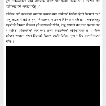
पूर्ण मनोरञ्जनका साथै समाजीक सन्देश पनि प्रवाह गरेको छ । त्यसैले आम
दर्शकलाई हेर्न आग्रह गर्दछु ।’
पर्फमिङ आर्ट कृएसनको ब्यानरमा कृशाला मगर कार्यकारी निर्माता रहेको फिल्मको कथा
राजु काउचाले लेखेका हुन् भने पटकथा र सम्वाद निर्देशक मगरकै हो । चक्रबहादुर
महर्जनले खिचेको फिल्ममा हरि लम्सालको संगीत, राजु थापाको शब्द तथा प्रताप दास
र प्रबिशा अधिकारीको स्वर तथा अजय स्याङतेनको कोरियोग्राफी छ । मिलन
श्रेष्ठले सम्पादन गरेको फिल्मको बितरण एफडि,जिजिए ग्रुप र रिच इन्टरटेन्मेन्टले
गर्दैछ ।