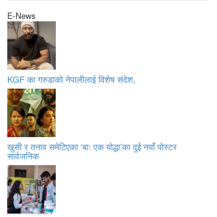
E-News
KGF का गरुडाको नेपालीलाई विशेष संदेश,
खुसी र तनाव समेटिएका ‘बाः एक योद्धा’का दुई नयाँ पोस्टर
सार्वजनिक