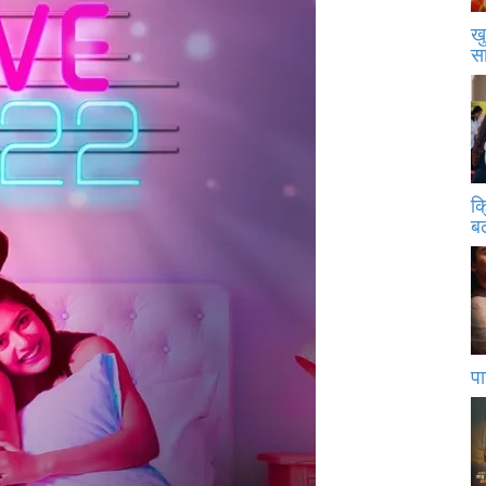
खु
स
क
बढ
पा