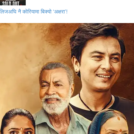
लिजअघि नै कोरियामा बिक्यो ‘अक्षरा’!