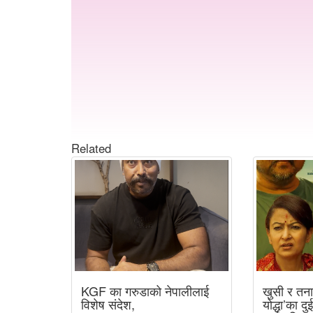
Related
KGF का गरुडाको नेपालीलाई
खुसी र तना
विशेष संदेश,
योद्धा’का दु