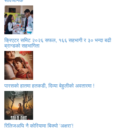
क्रिएटर समिट २०२६ सफल, १६६ सहभागी र ३० भन्दा बढी
ब्रान्डको सहभागिता
पारसको हातमा हतकडी, दिव्या बेहुलीको अवतारमा !
रिलिजअघि नै कोरियामा बिक्यो ‘अक्षरा’!