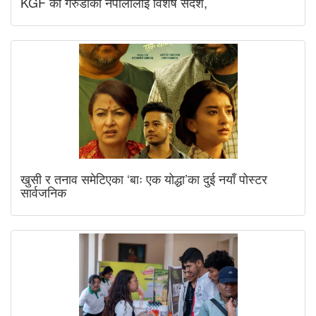
KGF का गरुडाको नेपालीलाई विशेष संदेश,
खुसी र तनाव समेटिएका ‘बाः एक योद्धा’का दुई नयाँ पोस्टर
सार्वजनिक