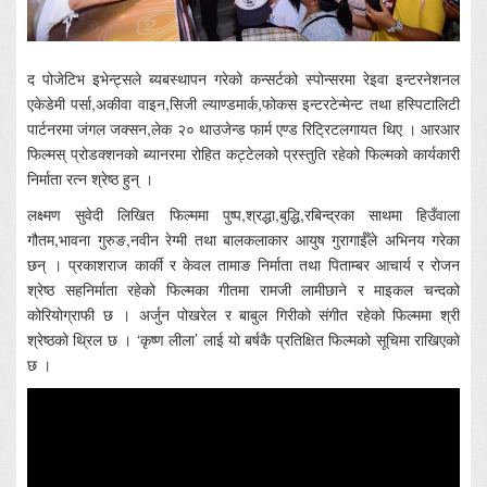
द पोजेटिभ इभेन्ट्सले ब्यबस्थापन गरेको कन्सर्टको स्पोन्सरमा रेइवा इन्टरनेशनल
एकेडेमी पर्सा,अकीवा वाइन,सिजी ल्याण्डमार्क,फोकस इन्टरटेन्मेन्ट तथा हस्पिटालिटी
पार्टनरमा जंगल जक्सन,लेक २० थाउजेन्ड फार्म एण्ड रिट्रिटलगायत थिए । आरआर
फिल्मस् प्रोडक्शनको ब्यानरमा रोहित कट्टेलको प्रस्तुति रहेको फिल्मको कार्यकारी
निर्माता रत्न श्रेष्ठ हुन् ।
लक्ष्मण सुवेदी लिखित फिल्ममा पुष्प,श्रद्धा,बुद्धि,रबिन्द्रका साथमा हिउँवाला
गौतम,भावना गुरुङ,नवीन रेग्मी तथा बालकलाकार आयुष गुरागाईँले अभिनय गरेका
छन् । प्रकाशराज कार्की र केवल तामाङ निर्माता तथा पिताम्बर आचार्य र रोजन
श्रेष्ठ सहनिर्माता रहेको फिल्मका गीतमा रामजी लामीछाने र माइकल चन्दको
कोरियोग्राफी छ । अर्जुन पोखरेल र बाबुल गिरीको संगीत रहेको फिल्ममा श्री
श्रेष्ठको थ्रिल छ । ‘कृष्ण लीला’ लाई यो बर्षकै प्रतिक्षित फिल्मको सूचिमा राखिएको
छ ।