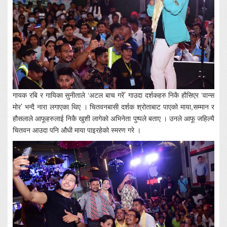
गायक रबि र गायिका सुनीताले ‘अटल बाच गरें’ गाउदा दर्शकहरु निकै हौसिएर ‘वान्स
मोर’ भन्दै नारा लगाएका थिए । चितवनबासी दर्शक श्रोताबाट पाएको माया,सम्मान र
हौसलाले आफूहरुलाई निकै खुशी लागेको अभिनेता पुष्पले बताए । उनले आफू जहिल्यै
चितवन आउदा पनि औधी माया पाइरहेको स्मरण गरे ।