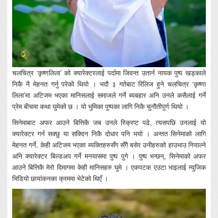
चलचित्र ‘कृष्णलिला’ को क्यारेक्टरलाई पर्दामा जिवन्त उतार्न नायक पुष्प खड्काले
निकै नै मेहनत गर्नु परेको थियो । भदौ ३ गतेबाट रिलिज हुने चलचित्र ‘कृष्णा
लिला’मा अटिजम भएका मानिसलाई समाजले गर्ने ब्यबहार अनि उनले कसैलाई गर्ने
प्रेम बीचमा कथा घुमेको छ । यो भुमिका पुष्पका लागि निकै चुनौतीपुर्ण थियो ।
सिनेमाबाट अफर आउने बित्तिकै जब उनले स्क्रिप्ट पढे, त्यसपछि उनलाई यो
क्यारेक्टर गर्न सक्छु या सक्दिन निकै दोधार पनि भयो । अन्तत सिनेमाको लागि
मेहनत गर्ने, केही अटिजम भएका ब्यक्तिहरुसँग सँगै बसेर उनीहरुको हाउभाउ नियाल्ने
अनि क्यारेक्टर बिल्डअप गर्ने मनयासमा पुष्प पुगे । पुष्प भन्छन्, सिनेमाको अफर
आउने बित्तिकै मेरो दिमागमा केही मानिसहरु घुमे । एकपटक एउटा भाइलाई म्युजिक
भिडियो छायांकनका क्रममा भेटेको थिएँ ।