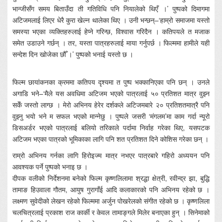
भान्जीसँग समय बिताउँदा ती गतिविधि पनि नियालेको थिएँ ।’ पुष्पको दिमागमा
अटिजमलाई लिएर धेरै कुरा खेल्न थालेका थिए । उनी भन्छन्–‘हाम्रो समाजमा यस्तो
समस्या भएका व्यक्तिहरुलाई हेप्ने गरिन्छ, विश्वास गरिदैन । कतिपयले त मजाक
समेत उडाउने गर्छन् । तर, यस्ता पात्रहरुलाई माया गर्नुपर्छ । फिल्ममा हामीले यही
सन्देश दिन खोजेका छौँ ।’ पुष्पको भनाई यस्तो छ ।
फिल्म छायांकनका क्रममा कतिपय दृश्यमा त पुष्प भक्कानिएका पनि छन् । उनले
अगाडि भने–‘मैले यस अवधिमा अटिजम भएको पात्रलाई ५० प्रतिशत मात्र वुझ्न
सकेँ जस्तो लाग्छ । मेरो अभिनय हेरेर दर्शकले अटिजमबारे २० प्रतिशतमात्रै पनि
वुझ्नु भयो भने म सफल भएको मान्नेछु । पुष्पले जसरी ‘मंगलम’मा काम गर्दा न्यूरो
डिसअर्डर भएको पात्रलाई बलियो तरिकाले पर्दामा निर्वाह गरेका थिए, यसपटक
अटिजम भएका पात्रको भूमिकाका लागि पनि शत प्रतिशत दिने कोशिस गरेका छन् ।
राम्रो अभिनय गर्नका लागि हिरोइज्म मात्र नभएर पात्रबारे गहिरो अध्ययन पनि
आवश्यक पर्ने पुष्पको भनाइ छ ।
दीपक वलीको निर्देशनमा बनेको फिल्म कृष्णलिलामा श्रद्धा क्षेत्री, रवीन्द्र झा, बुद्धि
तामाङ हिउवाला गौतम, आयुष गुरागाँई आदि कलाकारको पनि अभिनय रहेको छ ।
लक्ष्मण सुवेदीको लेखन रहेको फिल्ममा अर्जुन पोखरेलको संगीत रहेको छ । कृष्णलिला
चलचित्रलाई प्रकाश राज कार्की र केवल तामाङ्गले मिलेर बनाएका हुन् । सिनेमाको