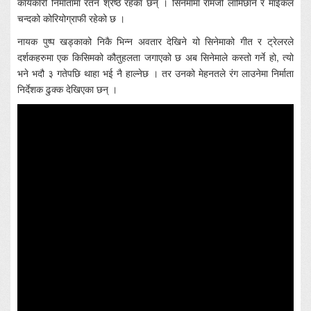
कार्यकारी निर्मातामा रतन श्रेष्ठ रहेका छन् । सिनेमामा रामजी लामिछाने र माईकल
चन्दको कोरियोग्राफी रहेको छ ।
नायक पुष्प खड्काको निकै भिन्न अवतार देखिने यो सिनेमाको गीत र ट्रेलरले
दर्शकहरुमा एक किसिमको कौतुहलता जगाएको छ अब सिनेमाले कस्तो गर्ने हो, त्यो
भने भदौ ३ गतेपछि थाहा भई नै हाल्नेछ । तर उनको मेहनतले रंग लाउनेमा निर्माता
निर्देशक ढुक्क देखिएका छन् ।