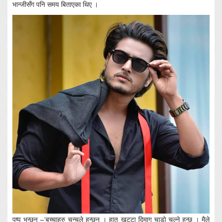
भान्जीसँग पनि समय बिताएका थिए ।
पुष्प भन्छन् –‘बच्चाहरु चन्चले हुन्छन् । हात खुट्टा दिमाग चाडो चल्ने हुन्छ । मैले