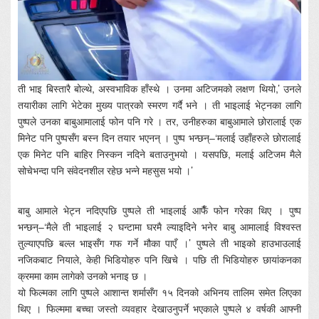
ती भाइ बिस्तारै बोल्थे, अस्वभाविक हाँस्थे । उनमा अटिजमको लक्षण थियो,’ उनले
तयारीका लागि भेटेका मुख्य पात्रको स्मरण गर्दै भने । ती भाइलाई भेट्नका लागि
पुष्पले उनका बाबुआमालाई फोन पनि गरे । तर, उनीहरुका बाबुआमाले छोरालाई एक
मिनेट पनि पुष्पसँग बस्न दिन तयार भएनन् । पुष्प भन्छन्–‘मलाई उहाँहरुले छोरालाई
एक मिनेट पनि बाहिर निस्कन नदिने बताउनुभयो । यसपछि, मलाई अटिजम मैले
सोचेभन्दा पनि संवेदनशील रहेछ भन्ने महसुस भयो ।’
बाबु आमाले भेट्न नदिएपछि पुष्पले ती भाइलाई आफैँ फोन गरेका थिए । पुष्प
भन्छन्–‘मैले ती भाइलाई २ घन्टामा घरमै ल्याइदिने भनेर बाबु आमालाई विश्वस्त
तुल्याएपछि बल्ल भाइसँग गफ गर्ने मौका पाएँ ।’ पुष्पले ती भाइको हाउभाउलाई
नजिकबाट नियाले, केही भिडियोहरु पनि खिचे । पछि ती भिडियोहरु छायांकनका
क्रममा काम लागेको उनको भनाइ छ ।
यो फिल्मका लागि पुष्पले आशान्त शर्मासँग १५ दिनको अभिनय तालिम समेत लिएका
थिए । फिल्ममा बच्चा जस्तो व्यवहार देखाउनुपर्ने भएकाले पुष्पले ४ वर्षकी आफ्नी