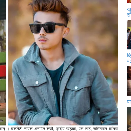
खु
स
क
बढ
पा
 छन् । चकलेटी नायक अनमोल केसी, प्रदीप खड्का, पल शाह, सलिनमान बानिया