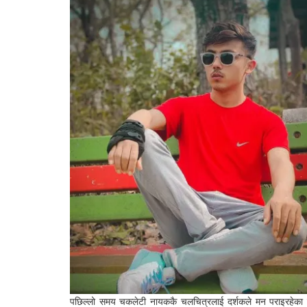
पछिल्लो समय चकलेटी नायककै चलचित्रलाई दर्शकले मन पराइरहेका