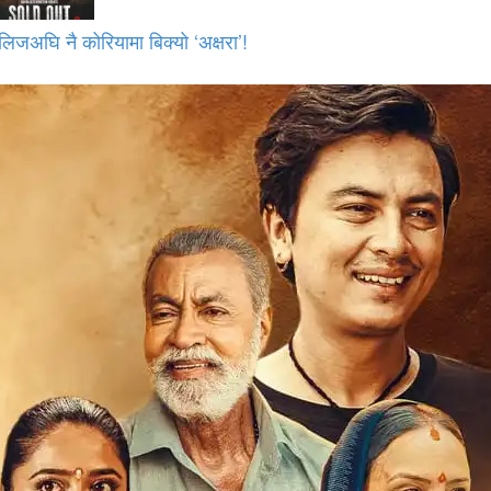
लिजअघि नै कोरियामा बिक्यो ‘अक्षरा’!