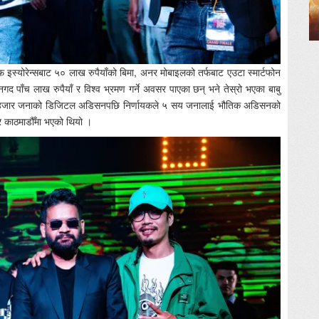
इस्योरेन्सबाट ५० लाख रुपैयाँको बिमा, अनर मोबाइलको तर्फबाट एउटा स्मार्टफोन
नगद पाँच लाख रुपैयाँ र विश्व भ्रमण गर्ने अवसर पाएका छन् भने तेस्रो भएका बाबु
 । ८ हजार जनाको डिजिटल अडिसनपछि निर्णायकले ५ सय जनालाई भौतिक अडिसनको
 काठमाडौँमा भएको थियो ।