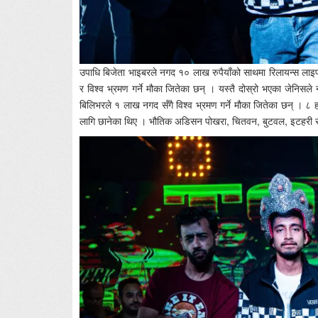
उपाधि बिजेता भाइबरले नगद १० लाख रुपैयाँको साथमा रिलायन्स लाइफ 
र विश्व भ्रमण गर्ने मौका जितेका छन् । यस्तै दोस्रो भएका जेनिसले 
बिलिभरले १ लाख नगद सँगै विश्व भ्रमण गर्ने मौका जितेका छन्
लागि छानेका थिए । भौतिक अडिसन पोखरा, चितवन, बुटवल, इटहरी र