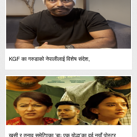
KGF का गरुडाको नेपालीलाई विशेष संदेश,
खुसी र तनाव समेटिएका ‘बाः एक योद्धा’का दुई नयाँ पोस्टर