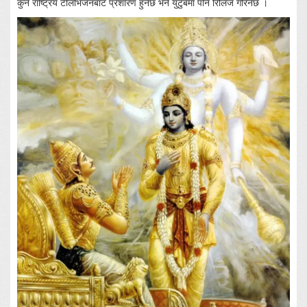
कुनै राष्ट्रिय टेलिभिजनबाट प्रशारण हुनेछ भने युटुबमा पनि रिलिज गरिनेछ ।