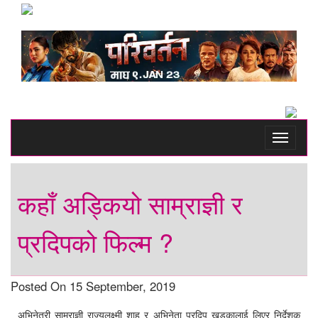
Toggle
navigati
कहाँ अड्कियो साम्राज्ञी र
प्रदिपको फिल्म ?
Posted On 15 September, 2019
अभिनेत्री साम्राज्ञी राज्यलक्ष्मी शाह र अभिनेता प्रदिप खड्कालाई लिएर निर्देशक