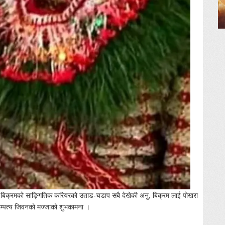
। बिक्रमको साङ्गितिक करियरको उताड-चडाप सबै देखेकी अनु, बिक्रम लाई पोखरा
दाम्पत्य जिवनको मज्जाको शुभकामना ।