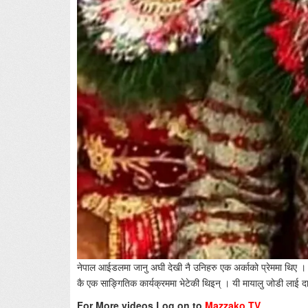
नेपाल आईडलमा जानु अघी देखी नै उनिहरु एक अर्काको प्रेममा थिए 
कै एक साङ्गितिक कार्यक्रममा भेटेकी थिइन् । यी मायालु जोडी लाई 
For More videos Log on to
Mazzako TV