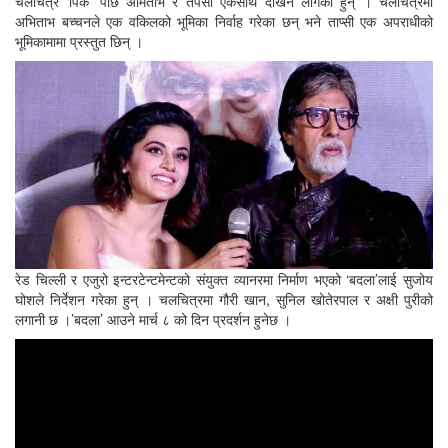
चलचित्र ‘पिंक’ पछि अमिताभ र तपसी एकसाथ देखिन लागेका हुन् । चलचित्रमा
अभिताभ बच्चनले एक वकिलको भूमिका निर्वाह गरेका छन् भने ताप्सी एक अपराधीको
भूमिकामामा प्रस्तुत छिन् ।
रेड चिल्ली र एजुरो इन्टरटेन्टमेन्टको संयुक्त व्यानरमा निर्माण भएको ‘बदला’लाई सुजोय
घोशले निर्देशन गरेका हुन् । चलचित्रमा गौरी खान, सुनिल खोतेरपाल र अक्षी पुरीको
लगानी छ ।’बदला’ आउने मार्च ८ को दिन प्रदर्शन हुनेछ ।