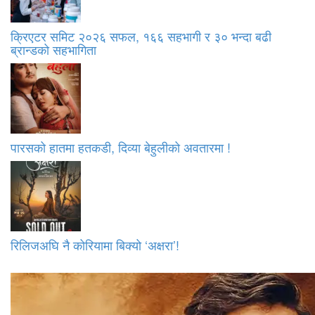
क्रिएटर समिट २०२६ सफल, १६६ सहभागी र ३० भन्दा बढी
ब्रान्डको सहभागिता
पारसको हातमा हतकडी, दिव्या बेहुलीको अवतारमा !
रिलिजअघि नै कोरियामा बिक्यो ‘अक्षरा’!