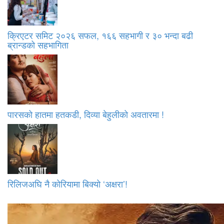
क्रिएटर समिट २०२६ सफल, १६६ सहभागी र ३० भन्दा बढी
ब्रान्डको सहभागिता
पारसको हातमा हतकडी, दिव्या बेहुलीको अवतारमा !
रिलिजअघि नै कोरियामा बिक्यो ‘अक्षरा’!