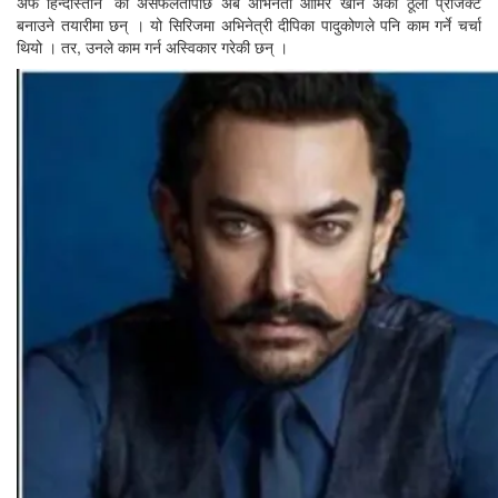
अफ हिन्दोस्तान’ को असफलतापछि अब अभिनेता आमिर खान अर्को ठूलो प्रोजेक्ट
बनाउने तयारीमा छन् । यो सिरिजमा अभिनेत्री दीपिका पादुकोणले पनि काम गर्ने चर्चा
थियो । तर, उनले काम गर्न अस्विकार गरेकी छन् ।