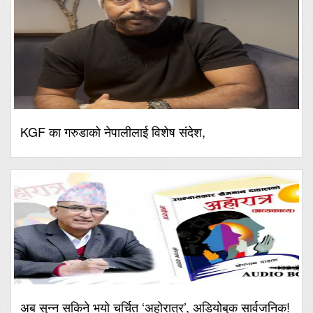
KGF का गरुडाको नेपालीलाई विशेष संदेश,
अब सुन्न सकिने भयो चर्चित ‘अहोरात्र’, अडियोबुक सार्वजनिक!