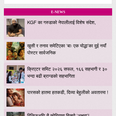
E-NEWS
KGF का गरुडाको नेपालीलाई विशेष संदेश,
खुसी र तनाव समेटिएका ‘बाः एक योद्धा’का दुई नयाँ
पोस्टर सार्वजनिक
क्रिएटर समिट २०२६ सफल, १६६ सहभागी र ३०
भन्दा बढी ब्रान्डको सहभागिता
पारसको हातमा हतकडी, दिव्या बेहुलीको अवतारमा !
रिलिजअघि नै कोरियामा बिक्यो ‘अक्षरा’!