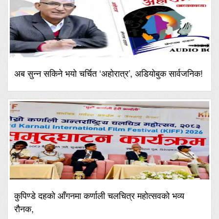
अब सुन्न सकिने भयो चर्चित ‘अहोरात्र’, अडियोबुक सार्वजनिक!
कुपिण्डे दहको आँगनमा कर्णाली चलचित्र महोत्सवको भव्य
रौनक,