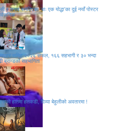
सी र तनाव समेटिएका ‘बाः एक योद्धा’का दुई नयाँ पोस्टर
ार्वजनिक
्रिएटर समिट २०२६ सफल, १६६ सहभागी र ३० भन्दा
ी ब्रान्डको सहभागिता
रसको हातमा हतकडी, दिव्या बेहुलीको अवतारमा !