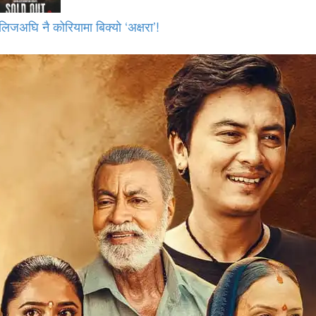
लिजअघि नै कोरियामा बिक्यो ‘अक्षरा’!