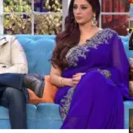
खु
स
क
बढ
पा