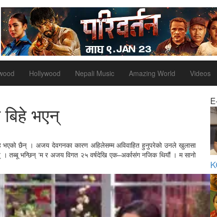
ywood
Hollywood
Nepali Music
Amazing World
Videos
E
बिहे भएन्
वाह भएको छैन् । अजय देवगनका कारण अहिलेसम्म अविवाहित हुनुपरेको उनले खुलासा
ुन् । तब्बू भन्छिन् ‘म र अजय विगत २५ वर्षदेखि एक–अर्कासंग नजिक थियौं । म सानो
K