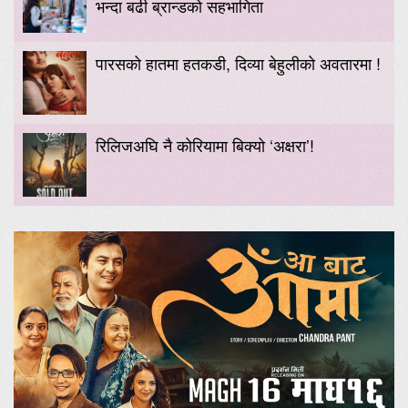
भन्दा बढी ब्रान्डको सहभागिता
पारसको हातमा हतकडी, दिव्या बेहुलीको अवतारमा !
रिलिजअघि नै कोरियामा बिक्यो ‘अक्षरा’!