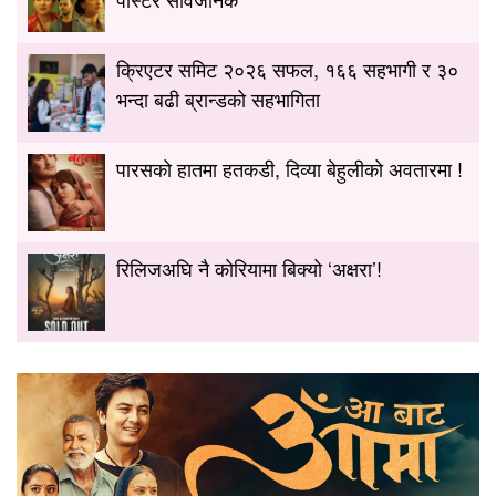
क्रिएटर समिट २०२६ सफल, १६६ सहभागी र ३०
भन्दा बढी ब्रान्डको सहभागिता
पारसको हातमा हतकडी, दिव्या बेहुलीको अवतारमा !
रिलिजअघि नै कोरियामा बिक्यो ‘अक्षरा’!