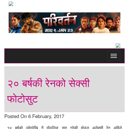
Toggle
navigati
२० बर्षकी रेनको सेक्सी
फोटोसुट
Posted On 6 February, 2017
१४ बर्षको उमेरदेखि नै मोडलिङ सुरु गरेकी मोडल अलेक्सी रेन अहिले