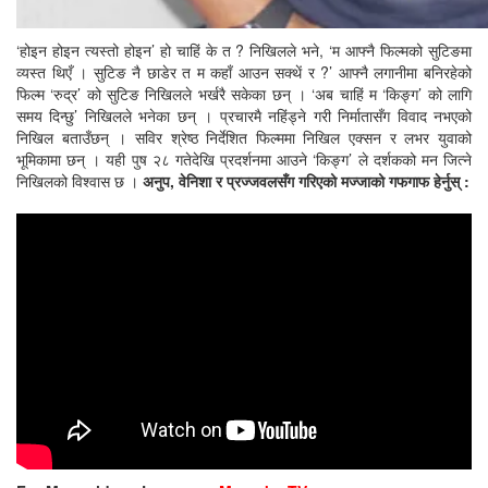
‘होइन होइन त्यस्तो होइन’ हो चाहिं के त ? निखिलले भने, ‘म आफ्नै फिल्मको सुटिङमा
व्यस्त थिएँ । सुटिङ नै छाडेर त म कहाँ आउन सक्थें र ?’ आफ्नै लगानीमा बनिरहेको
फिल्म ‘रुद्र’ को सुटिङ निखिलले भर्खरै सकेका छन् । ‘अब चाहिं म ‘किङ्ग’ को लागि
समय दिन्छु’ निखिलले भनेका छन् । प्रचारमै नहिंड्ने गरी निर्मातासँग विवाद नभएको
निखिल बताउँछन् । सविर श्रेष्ठ निर्देशित फिल्ममा निखिल एक्सन र लभर युवाको
भूमिकामा छन् । यही पुष २८ गतेदेखि प्रदर्शनमा आउने ‘किङ्ग’ ले दर्शकको मन जित्ने
निखिलको विश्वास छ ।
अनुप, वेनिशा र प्रज्जवलसँग गरिएको मज्जाको गफगाफ हेर्नुस् :