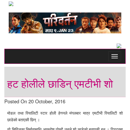
Toggle
navigati
हट होलीले छाडिन् एमटीभी शो
Posted On 20 October, 2016
मोडल तथा रियालिटी स्टार होली हेगनले मंगलबार मात्र एमटीभी रियालिटी शो
छाडेको बताएकी छिन् ।
यो सिरिजका निर्मातामाथि आक्रोश पोख्दै उनले शो छाडेको बताएकी हुन् । ट्विटरमा